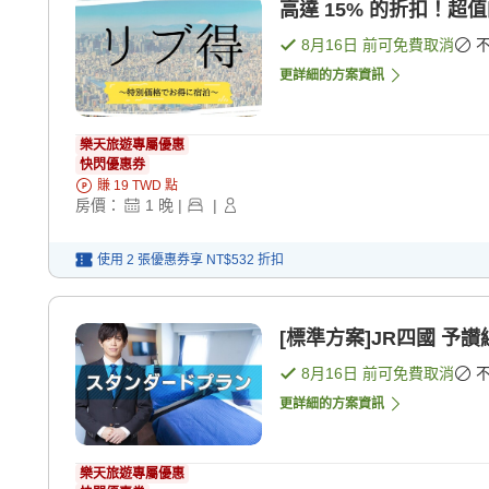
高達 15% 的折扣！超值
8月16日
前可免費取消
更詳細的方案資訊
樂天旅遊專屬優惠
快閃優惠券
賺
19
TWD
點
房價：
1
晚
|
|
使用 2 張優惠券享
NT$532
折扣
[標準方案]JR四國 予讃
8月16日
前可免費取消
更詳細的方案資訊
樂天旅遊專屬優惠