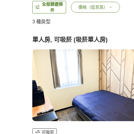
全部篩選條
價格（低至高）
件
3
種房型
單人房, 可吸菸 (吸菸單人房)
可吸菸