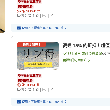
樂天旅遊專屬優惠
快閃優惠券
賺
48
TWD
點
房價：
1
晚
|
|
使用 2 張優惠券享
NT$1,283
折扣
僅剩
1
間房！
高達 15% 的折扣！超值
8月16日
前可免費取消
更詳細的方案資訊
樂天旅遊專屬優惠
快閃優惠券
賺
50
TWD
點
房價：
1
晚
|
|
使用 2 張優惠券享
NT$1,364
折扣