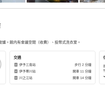
店
有微波爐。館内有會議空間（收費）、投幣式洗衣室。
交通
伊予三島站
步行
2
分鐘
伊予寒川站
開車
11
分鐘
川之江站
開車
14
分鐘