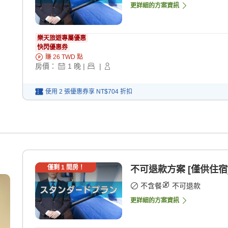
更詳細的方案資訊
樂天旅遊專屬優惠
快閃優惠券
賺
26
TWD
點
房價：
1
晚
|
|
使用 2 張優惠券享
NT$704
折扣
僅剩
1
間房！
不可退款方案 [僅供住宿
不含餐
不可退款
更詳細的方案資訊