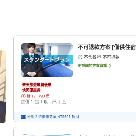
不可退款方案 [僅供住宿
不含餐
不可退款
更詳細的方案資訊
樂天旅遊專屬優惠
快閃優惠券
賺
17
TWD
點
房價：
1
晚
|
|
使用 2 張優惠券享
NT$501
折扣