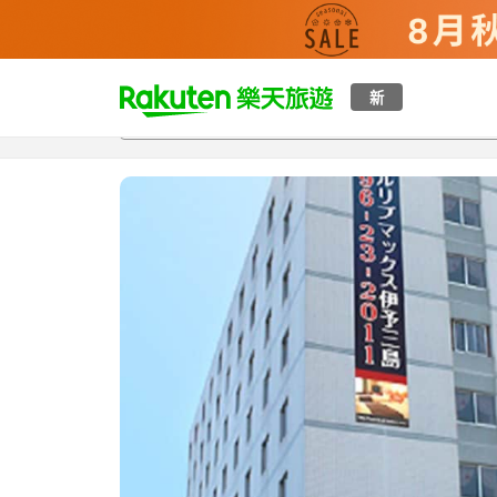
t
新
總覽
客房與方案
評語
特點
設施
o
p
P
a
g
e
_
s
e
a
r
c
h