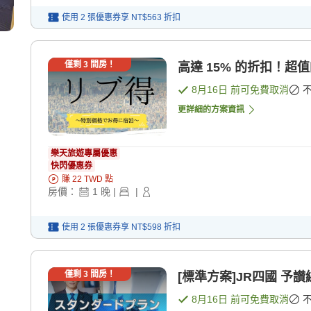
使用 2 張優惠券享
NT$563
折扣
僅剩
3
間房！
高達 15% 的折扣！超值
8月16日
前可免費取消
更詳細的方案資訊
樂天旅遊專屬優惠
快閃優惠券
賺
22
TWD
點
房價：
1
晚
|
|
使用 2 張優惠券享
NT$598
折扣
僅剩
3
間房！
[標準方案]JR四國 予讃
8月16日
前可免費取消