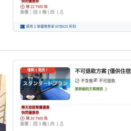
快閃優惠券
賺
22
TWD
點
房價：
1
晚
|
|
使用 2 張優惠券享
NT$625
折扣
僅剩
3
間房！
不可退款方案 [僅供住宿
不含餐
不可退款
更詳細的方案資訊
樂天旅遊專屬優惠
快閃優惠券
賺
20
TWD
點
房價：
1
晚
|
|