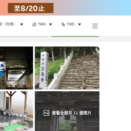
文（台灣）
TWN
TWD
找客房
•
1
間房
重新搜尋
查看全部共
11
張照片