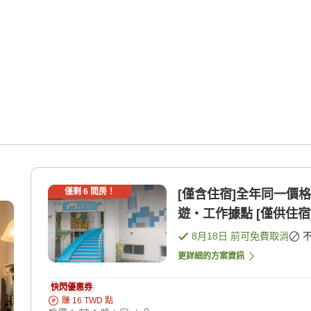
僅剩
6
間房！
[僅含住宿]全年同一價
遊・工作據點 [僅供住宿
8月18日
前可免費取消
更詳細的方案資訊
快閃優惠券
賺
16
TWD
點