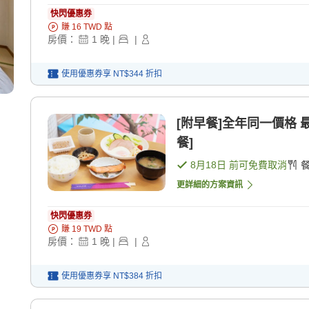
快閃優惠券
賺
16
TWD
點
房價：
1
晚
|
|
使用優惠券享
NT$344
折扣
[附早餐]全年同一價格 
餐]
8月18日
前可免費取消
更詳細的方案資訊
快閃優惠券
賺
19
TWD
點
房價：
1
晚
|
|
使用優惠券享
NT$384
折扣