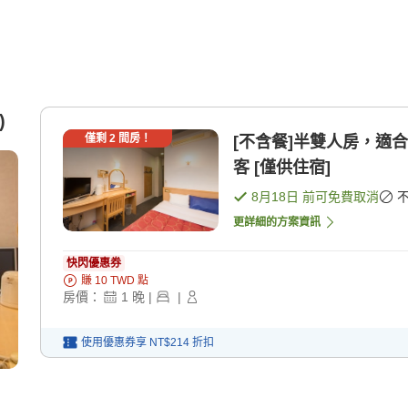
)
僅剩
2
間房！
[不含餐]半雙人房，適
客 [僅供住宿]
8月18日
前可免費取消
更詳細的方案資訊
快閃優惠券
賺
10
TWD
點
房價：
1
晚
|
|
使用優惠券享
NT$214
折扣