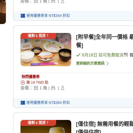
房價：
1
晚
|
|
使用優惠券享
NT$344
折扣
僅剩
6
間房！
[附早餐]全年同一價格 
餐]
8月18日
前可免費取消
更詳細的方案資訊
快閃優惠券
賺
19
TWD
點
房價：
1
晚
|
|
使用優惠券享
NT$384
折扣
僅剩
6
間房！
[僅住宿] 無需用餐的
[僅供住宿]