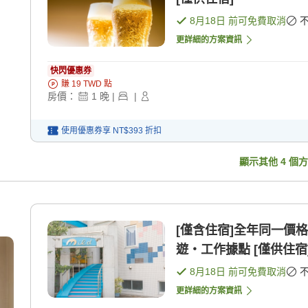
8月18日
前可免費取消
更詳細的方案資訊
快閃優惠券
賺
19
TWD
點
房價：
1
晚
|
|
使用優惠券享
NT$393
折扣
顯示其他
4
個方
[僅含住宿]全年同一價
遊・工作據點 [僅供住宿
8月18日
前可免費取消
更詳細的方案資訊