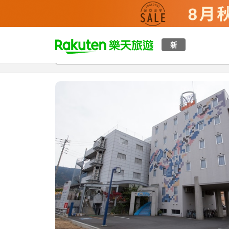
t
新
總覽
客房與方案
評語
設施
o
p
P
a
g
e
_
s
e
a
r
c
h