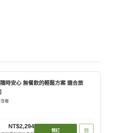
格隨時安心 無餐飲的輕鬆方案 適合旅
]
不含餐
NT$2,294
預訂