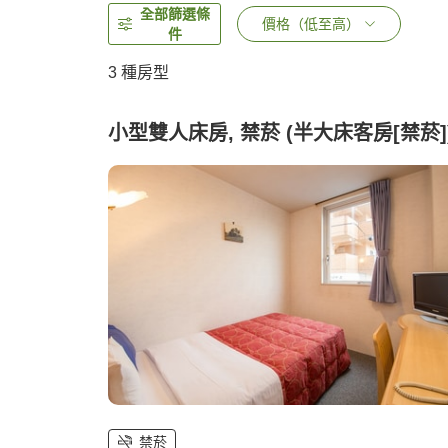
全部篩選條
價格（低至高）
件
3
種房型
小型雙人床房, 禁菸 (半大床客房[禁菸]
禁菸