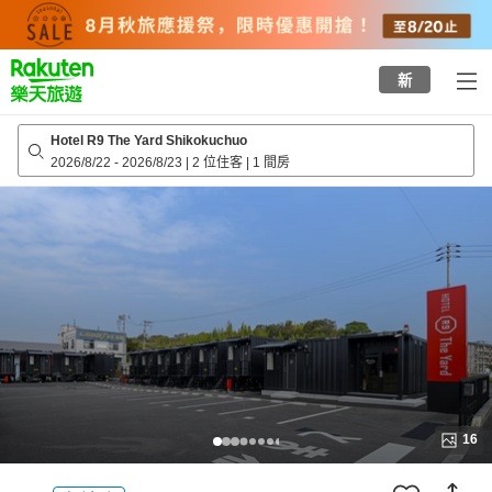
to
top
page
新
Hotel R9 The Yard Shikokuchuo
2026/8/22
-
2026/8/23
|
2 位住客
|
1 間房
16