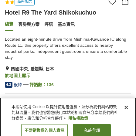
商務飯店
Hotel R9 The Yard Shikokuchuo
總覽
客房與方案
評語
基本資訊
Located an eight-minute drive from Mishima-Kawanoe IC along
Route 11, this property offers excellent access to nearby
industrial parks. Independent guestrooms ensure a comfortable
stay.
四國中央, 愛媛縣, 日本
於地圖上顯示
很棒
評語數：
136
4.3
住宿設施
本網站使用 Cookie 以提升使用者體驗，並分析我們網站的效
全館禁菸
指定吸菸區
能與流量。我們也會將您使用本站的相關資訊分享給我們的社
自動販賣機
免費停車
群媒體、廣告和分析合作夥伴。
隱私權政策
不要銷售我的個人資訊
允許全部
找客房
首頁
日本
愛媛縣
四國中央
Hotel R9 The Yard Shikokuchuo