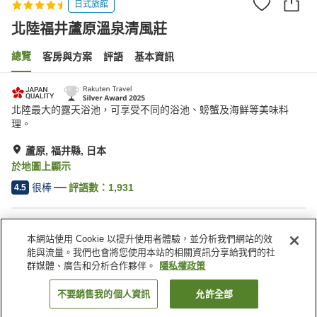
日式旅館
北陸福井蘆原溫泉清風莊
總覽
客房與方案
評語
基本資訊
北陸最大的露天浴池，可享受不同的浴池、螃蟹及海鮮等美味料
理。
蘆原, 福井縣, 日本
於地圖上顯示
很棒
評語數：
1,931
4.5
住宿設施
本網站使用 Cookie 以提升使用者體驗，並分析我們網站的效
停車場
三溫暖
能與流量。我們也會將您使用本站的相關資訊分享給我們的社
Spa／美容沙龍
餐廳
群媒體、廣告和分析合作夥伴。
隱私權政策
不要銷售我的個人資訊
允許全部
找客房
首頁
日本
福井縣
蘆原
北陸福井蘆原溫泉清風莊