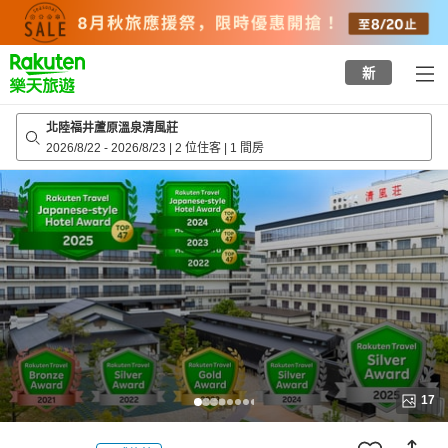
to
top
page
新
北陸福井蘆原溫泉清風莊
2026/8/22
-
2026/8/23
|
2 位住客
|
1 間房
17