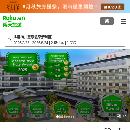
to
top
page
新
北陸福井蘆原溫泉清風莊
2026/8/23
-
2026/8/24
|
2 位住客
|
1 間房
17