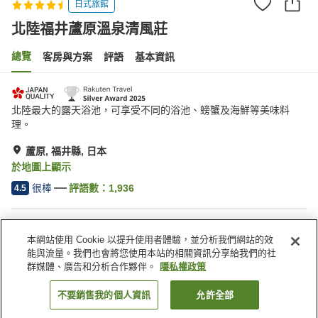
日式旅館
北陸福井蘆原溫泉清風莊
總覽
客房與方案
評語
基本資訊
北陸最大的露天浴池，可享受不同的浴池、螃蟹及海鮮等美味料
理。
蘆原, 福井縣, 日本
於地圖上顯示
很棒
評語數：
1,936
4.5
住宿設施
本網站使用 Cookie 以提升使用者體驗，並分析我們網站的效
停車場
三溫暖
能與流量。我們也會將您使用本站的相關資訊分享給我們的社
Spa／美容沙龍
餐廳
群媒體、廣告和分析合作夥伴。
隱私權政策
不要銷售我的個人資訊
允許全部
找客房
首頁
日本
福井縣
蘆原
北陸福井蘆原溫泉清風莊