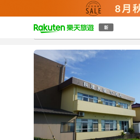
t
新
總覽
客房與方案
評語
設施
o
p
P
a
g
e
_
s
e
a
r
c
h