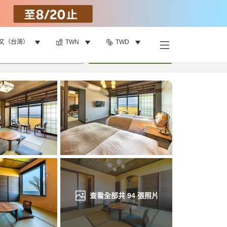
文（台灣）
TWN
TWD
找客房
•
1
間房
重新搜尋
查看全部共
94
張照片