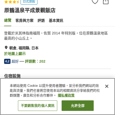
日式旅館
原鶴溫泉平成景觀飯店
總覽
客房與方案
評語
基本資訊
登載於米其林指南福岡，佐賀 2014 年特別版，位在原鶴溫泉地區
最高的小山丘上。
朝倉, 福岡縣, 日本
於地圖上顯示
超好
評語數：
202
4.2
住宿設施
停車場
三溫暖
本網站使用 Cookie 以提升使用者體驗，並分析我們網站的效
Spa／美容沙龍
餐廳
能與流量。我們也會將您使用本站的相關資訊分享給我們的社
群媒體、廣告和分析合作夥伴。
隱私權政策
首頁
日本
福岡縣
朝倉
原鶴溫泉平成景觀飯店
不要銷售我的個人資訊
允許全部
找客房