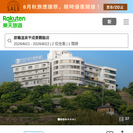
to
top
page
新
原鶴溫泉平成景觀飯店
2026/8/21
-
2026/8/22
|
2 位住客
|
1 間房
37