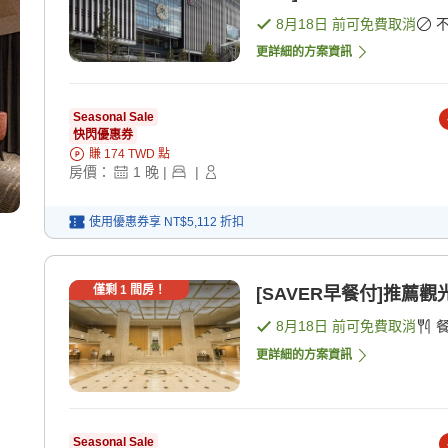
8月18日
前可免費取消
更詳細的方案資訊
Seasonal Sale
快閃優惠券
賺
174
TWD
點
房價：
1
晚
|
|
使用優惠券享
NT$5,112
折扣
僅剩
1
間房！
[SAVER早餐付]推薦
8月18日
前可免費取消
更詳細的方案資訊
Seasonal Sale