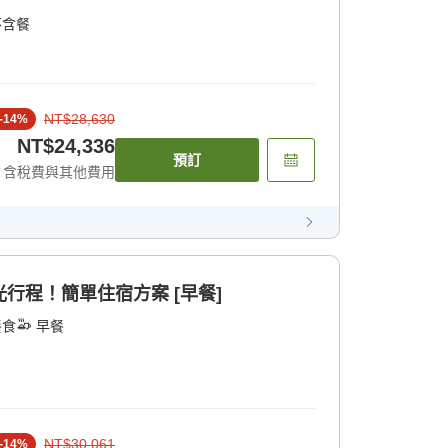
不含餐
NT$28,630
-
14
%
NT$24,336
預訂
含稅費與其他費用
觀光行程！簡單住宿方案 [早餐]
餐食
早餐
NT$30,061
-
14
%