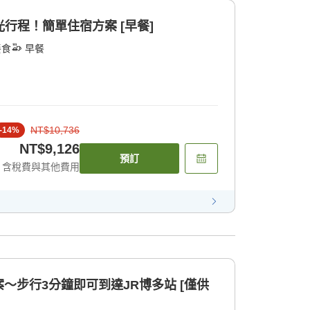
觀光行程！簡單住宿方案 [早餐]
餐食
早餐
NT$10,736
-
14
%
NT$9,126
預訂
含稅費與其他費用
～步行3分鐘即可到達JR博多站 [僅供