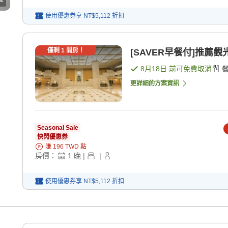
使用優惠券享
NT$5,112
折扣
僅剩
1
間房！
[SAVER早餐付]推薦
8月18日
前可免費取消
更詳細的方案資訊
Seasonal Sale
快閃優惠券
賺
196
TWD
點
房價：
1
晚
|
|
使用優惠券享
NT$5,112
折扣