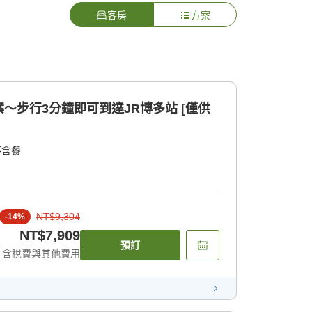
客房
方案
～步行3分鐘即可到達JR博多站 [僅供
不含餐
NT$9,304
-
14
%
NT$7,909
預訂
含稅費與其他費用