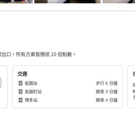
 號出口。所有方案皆贈送 10 倍點數。
交通
祗園站
步行
6
分鐘
吳服町站
開車
3
分鐘
博多站
開車
4
分鐘