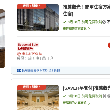
僅剩
1
間房！
推薦觀光！簡單住宿方案
住宿]
8月18日
前可免費取消
更詳細的方案資訊
Seasonal Sale
快閃優惠券
賺
218
TWD
點
房價：
1
晚
|
|
使用優惠券享
NT$5,112
折扣
僅剩
1
間房！
[SAVER早餐付]推薦
8月18日
前可免費取消
更詳細的方案資訊