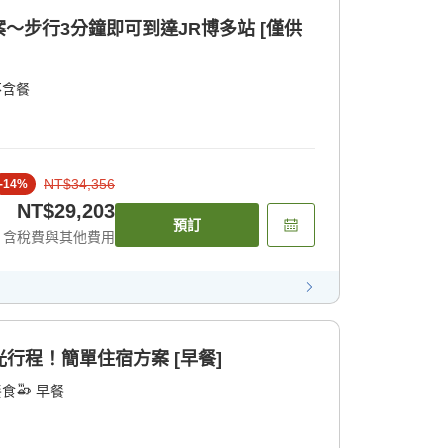
～步行3分鐘即可到達JR博多站 [僅供
不含餐
NT$34,356
-
14
%
NT$29,203
預訂
含稅費與其他費用
觀光行程！簡單住宿方案 [早餐]
餐食
早餐