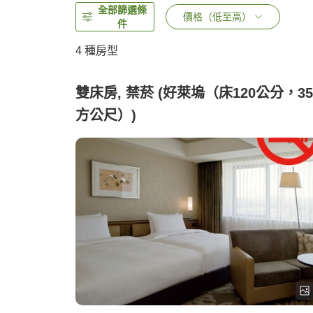
全部篩選條
價格（低至高）
件
4
種房型
雙床房, 禁菸 (好萊塢（床120公分，3
方公尺）)