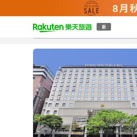
t
新
總覽
客房與方案
評語
特點
設施
o
p
P
a
g
e
_
s
e
a
r
c
h