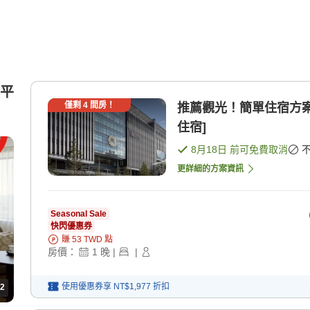
5平
僅剩
4
間房！
推薦觀光！簡單住宿方案
住宿]
8月18日
前可免費取消
更詳細的方案資訊
Seasonal Sale
快閃優惠券
賺
53
TWD
點
房價：
1
晚
|
|
使用優惠券享
NT$1,977
折扣
2