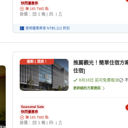
快閃優惠券
賺
185
TWD
點
房價：
1
晚
|
|
使用優惠券享
NT$5,112
折扣
僅剩
1
間房！
推薦觀光！簡單住宿方案
住宿]
8月18日
前可免費取消
更詳細的方案資訊
Seasonal Sale
快閃優惠券
賺
185
TWD
點
房價：
1
晚
|
|
2