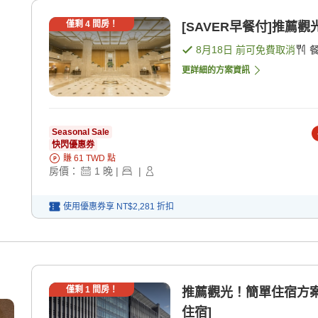
僅剩
4
間房！
[SAVER早餐付]推薦
8月18日
前可免費取消
更詳細的方案資訊
Seasonal Sale
快閃優惠券
賺
61
TWD
點
房價：
1
晚
|
|
使用優惠券享
NT$2,281
折扣
僅剩
1
間房！
推薦觀光！簡單住宿方案
住宿]