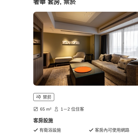
奢華 套房, 禁菸
禁菸
65 m²
1－2 位住客
客房設施
有衛浴設施
客房內可使用網路