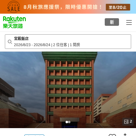
to
top
page
新
宮殿飯店
2026/8/23
-
2026/8/24
|
2 位住客
|
1 間房
2