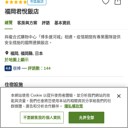
市區飯店
福岡君悅飯店
總覽
客房與方案
評語
基本資訊
與複合式購物中心「博多運河城」相連。疫情期間有專業團隊提供
安全措施的國際連鎖飯店。
福岡, 福岡縣, 日本
於地圖上顯示
很棒
評語數：
144
4.6
住宿設施
三溫暖
Spa／美容沙龍
本網站使用 Cookie 以提升使用者體驗，並分析我們網站的效
健身房
餐廳
能與流量。我們也會將您使用本站的相關資訊分享給我們的社
群媒體、廣告和分析合作夥伴。
隱私權政策
首頁
日本
福岡縣
福岡
福岡君悅飯店
不要銷售我的個人資訊
允許全部
找客房