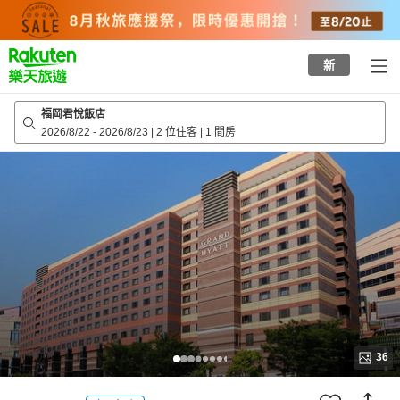
to
top
page
新
福岡君悅飯店
2026/8/22
-
2026/8/23
|
2 位住客
|
1 間房
36