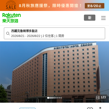
to
top
page
新
西鐵克魯姆博多飯店
2026/8/21
-
2026/8/22
|
2 位住客
|
1 間房
123