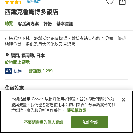
商務飯店
西鐵克魯姆博多飯店
總覽
客房與方案
評語
基本資訊
可搭乘地下鐵，輕鬆抵達福岡機場。離博多站步行約 4 分鐘。優越
地理位置。提供溫泉大浴池以及三溫暖。
福岡, 福岡縣, 日本
於地圖上顯示
很棒
評語數：
299
4.3
住宿設施
停車場
三溫暖
本網站使用 Cookie 以提升使用者體驗，並分析我們網站的效
Spa／美容沙龍
餐廳
能與流量。我們也會將您使用本站的相關資訊分享給我們的社
群媒體、廣告和分析合作夥伴。
隱私權政策
首頁
日本
福岡縣
福岡
西鐵克魯姆博多飯店
不要銷售我的個人資訊
允許全部
找客房