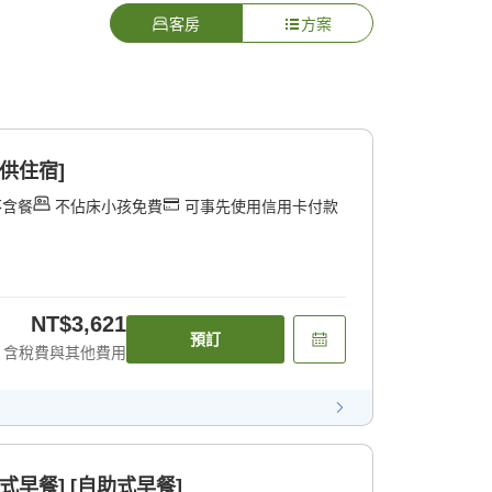
客房
方案
供住宿]
不含餐
不佔床小孩免費
可事先使用信用卡付款
NT$3,621
預訂
含稅費與其他費用
式早餐] [自助式早餐]