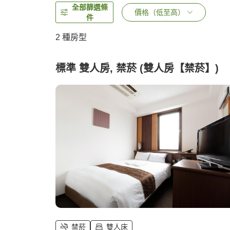
全部篩選條
價格（低至高）
件
2
種房型
標準 雙人房, 禁菸 (雙人房【禁菸】)
禁菸
雙人床