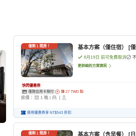
僅剩
1
間房！
基本方案（僅住宿） [僅
8月19日
前可免費取消
更詳細的方案資訊
快閃優惠券
僅限信用卡預付
賺
27
TWD
點
房價：
1
晚
|
|
使用優惠券享
NT$543
折扣
僅剩
1
間房！
基本方案（含早餐） [日