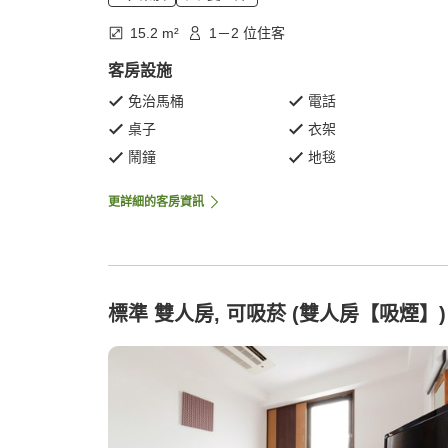
15.2 m²
1－2 位住客
客房設施
免治馬桶
電話
桌子
衣架
鬧鐘
地毯
更詳細的客房資訊
標準 雙人房, 可吸菸 (雙人房【吸煙】)