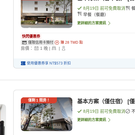
8月19日
前可免費取消
早餐（餐廳）
更詳細的方案資訊
快閃優惠券
僅限信用卡預付
賺
28
TWD
點
房價：
1
晚
|
|
使用優惠券享
NT$573
折扣
僅剩
1
間房！
基本方案（僅住宿） [僅
8月19日
前可免費取消
更詳細的方案資訊