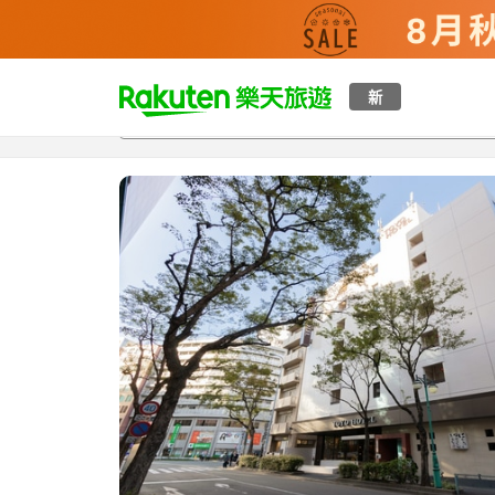
t
新
總覽
客房與方案
評語
特點
設施
o
p
P
a
g
e
_
s
e
a
r
c
h