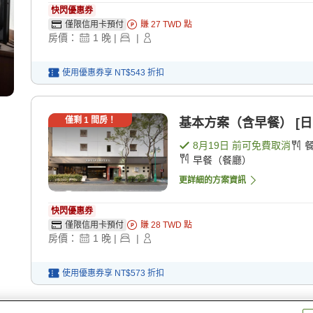
快閃優惠券
僅限信用卡預付
賺
27
TWD
點
房價：
1
晚
|
|
使用優惠券享
NT$543
折扣
僅剩
1
間房！
基本方案（含早餐） [日
8月19日
前可免費取消
早餐（餐廳）
更詳細的方案資訊
快閃優惠券
僅限信用卡預付
賺
28
TWD
點
房價：
1
晚
|
|
使用優惠券享
NT$573
折扣