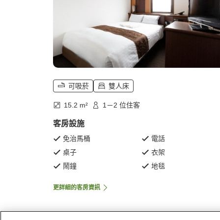
可吸菸
雙人床
15.2 m²
1－2 位住客
客房設施
免治馬桶
電話
桌子
衣架
鬧鐘
地毯
更詳細的客房資訊