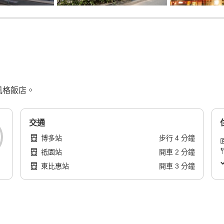
約風格飯店。
交通
博多站
步行
4
分鐘
祗園站
開車
2
分鐘
東比惠站
開車
3
分鐘