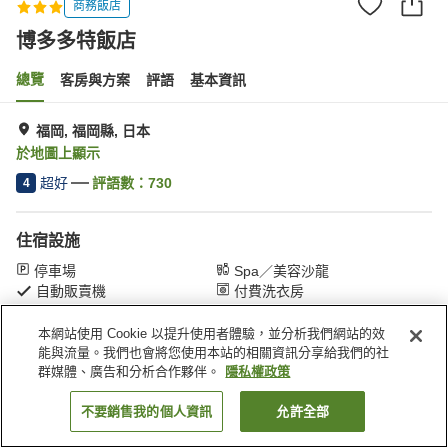
商務飯店
博多多特飯店
總覽
客房與方案
評語
基本資訊
福岡, 福岡縣, 日本
於地圖上顯示
超好
評語數：
730
4
住宿設施
停車場
Spa／美容沙龍
自動販賣機
付費洗衣房
本網站使用 Cookie 以提升使用者體驗，並分析我們網站的效
首頁
日本
福岡縣
福岡
博多多特飯店
能與流量。我們也會將您使用本站的相關資訊分享給我們的社
群媒體、廣告和分析合作夥伴。
隱私權政策
不要銷售我的個人資訊
允許全部
找客房