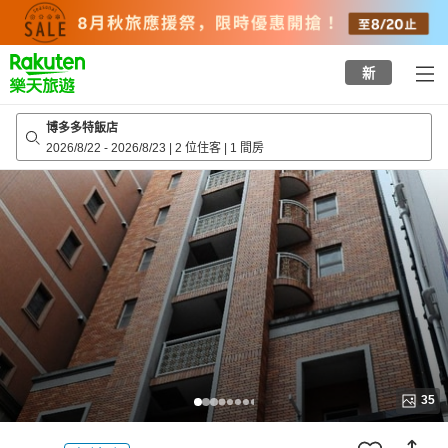
to
top
page
新
博多多特飯店
2026/8/22
-
2026/8/23
|
2 位住客
|
1 間房
35