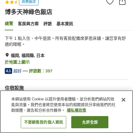
商務飯店
博多天神綠色飯店
總覽
客房與方案
評語
基本資訊
下午 1 點入住、中午退房。所有客房配備席夢思床鋪，讓您享有舒
適的睡眠。
福岡, 福岡縣, 日本
於地圖上顯示
超好
評語數：
397
4.1
住宿設施
無線網路
距離車站約步行 5 分鐘內
本網站使用 Cookie 以提升使用者體驗，並分析我們網站的效
Spa／美容沙龍
餐廳
能與流量。我們也會將您使用本站的相關資訊分享給我們的社
群媒體、廣告和分析合作夥伴。
隱私權政策
首頁
日本
福岡縣
福岡
博多天神綠色飯店
不要銷售我的個人資訊
允許全部
找客房