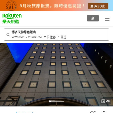
to
top
page
新
博多天神綠色飯店
2026/8/23
-
2026/8/24
|
2 位住客
|
1 間房
28