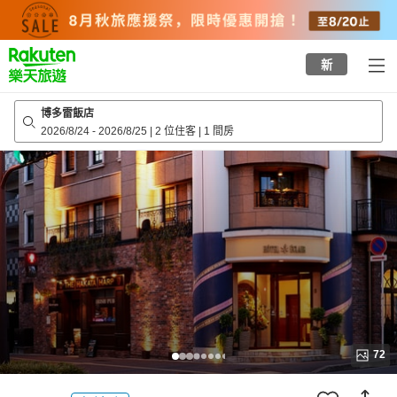
to
top
page
新
博多雷飯店
2026/8/24
-
2026/8/25
|
2 位住客
|
1 間房
72