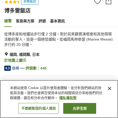
商務飯店
博多雷飯店
總覽
客房與方案
評語
基本資訊
從博多座和地鐵站步行僅 2 分鐘。對於前來觀賞演唱會和其他現場
活動的客人，這是一個絕佳據點。從福岡馬林麥瑟 (Marine Messe)
步行約 20 分鐘。
福岡, 福岡縣, 日本
於地圖上顯示
很棒
評語數：
445
4.3
住宿設施
本網站使用 Cookie 以提升使用者體驗，並分析我們網站的效
停車場
Spa／美容沙龍
能與流量。我們也會將您使用本站的相關資訊分享給我們的社
餐廳
酒吧
群媒體、廣告和分析合作夥伴。
隱私權政策
不要銷售我的個人資訊
允許全部
找客房
首頁
日本
福岡縣
福岡
博多雷飯店