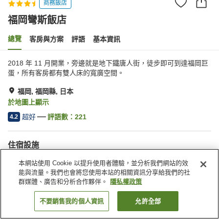
商務飯店
福岡彎斯飯店
總覽
客房與方案
評語
基本資訊
2018 年 11 月開業，旁邊就是地下鐵唐人街，徒步即可到達福岡巨
蛋，所有客房都有雙人床的寬廣空間。
福岡, 福岡縣, 日本
於地圖上顯示
超好
評語數：
221
4.2
住宿設施
Spa／美容沙龍
餐廳
本網站使用 Cookie 以提升使用者體驗，並分析我們網站的效
自動販賣機
付費洗衣房
能與流量。我們也會將您使用本站的相關資訊分享給我們的社
群媒體、廣告和分析合作夥伴。
隱私權政策
首頁
日本
福岡縣
福岡
福岡彎斯飯店
不要銷售我的個人資訊
允許全部
找客房