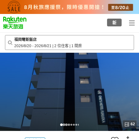
to
top
page
新
福岡彎斯飯店
2026/8/20
-
2026/8/21
|
2 位住客
|
1 間房
62