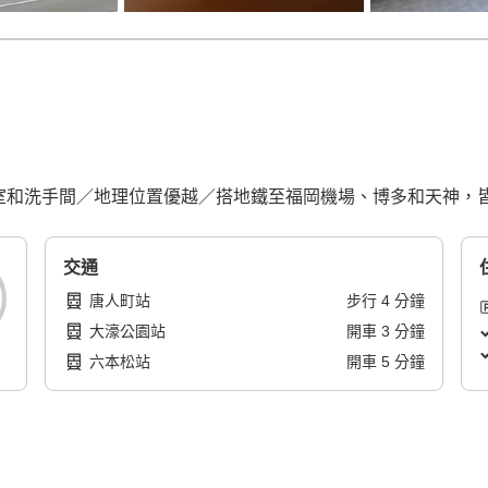
浴室和洗手間／地理位置優越／搭地鐵至福岡機場、博多和天神，
交通
唐人町站
步行
4
分鐘
大濠公園站
開車
3
分鐘
六本松站
開車
5
分鐘