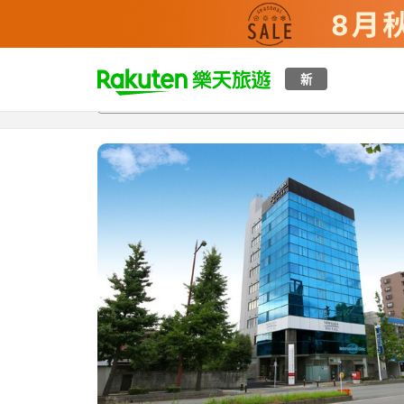
t
新
總覽
客房與方案
評語
特點
設施
o
p
P
a
g
e
_
s
e
a
r
c
h