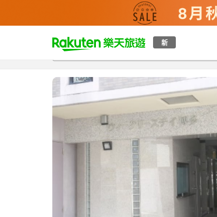
t
新
總覽
客房與方案
評語
設施
o
p
P
a
g
e
_
s
e
a
r
c
h