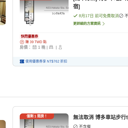
宿]
8月17日
前可免費取消
更詳細的方案資訊
快閃優惠券
賺
39
TWD
點
房價：
1
晚
|
|
使用優惠券享
NT$762
折扣
僅剩
1
間房！
無法取消 博多車
不含餐