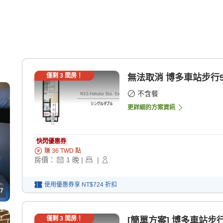
僅剩
3
間房！
無法取消 博多車
不含餐
更詳細的方案資訊
快閃優惠券
賺
36
TWD
點
房價：
1
晚
|
|
使用優惠券享
NT$724
折扣
7
僅剩
3
間房！
[簡單方案] 博多車站步