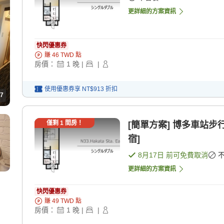
更詳細的方案資訊
快閃優惠券
賺
46
TWD
點
房價：
1
晚
|
|
使用優惠券享
NT$913
折扣
7
僅剩
1
間房！
[簡單方案] 博多車站步
宿]
8月17日
前可免費取消
更詳細的方案資訊
快閃優惠券
賺
49
TWD
點
房價：
1
晚
|
|