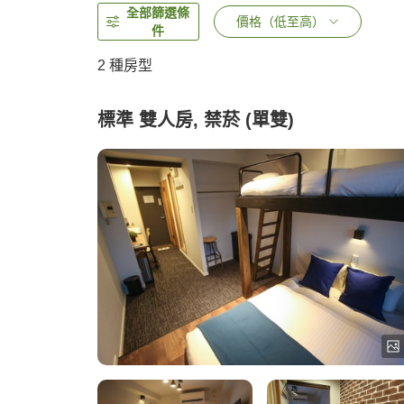
全部篩選條
價格（低至高）
件
2
種房型
標準 雙人房, 禁菸 (單雙)