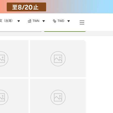
文（台灣）
TWN
TWD
找客房
•
1
間房
重新搜尋