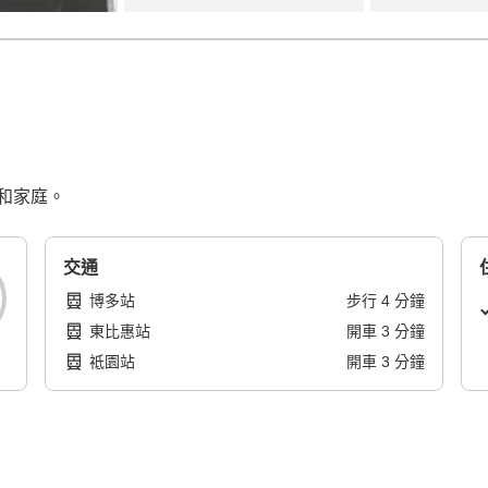
和家庭。
交通
博多站
步行
4
分鐘
東比惠站
開車
3
分鐘
祗園站
開車
3
分鐘