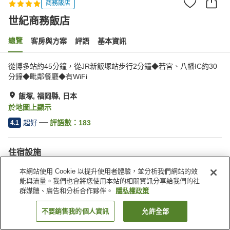
商務飯店
世紀商務飯店
總覽
客房與方案
評語
基本資訊
從博多站約45分鐘，從JR新飯塚站步行2分鐘◆若宮、八幡IC約30
分鐘◆毗鄰餐廳◆有WiFi
飯塚, 福岡縣, 日本
於地圖上顯示
超好
評語數：
183
4.1
住宿設施
停車場
餐廳
本網站使用 Cookie 以提升使用者體驗，並分析我們網站的效
自動販賣機
宅配服務
能與流量。我們也會將您使用本站的相關資訊分享給我們的社
群媒體、廣告和分析合作夥伴。
隱私權政策
首頁
日本
福岡縣
飯塚
世紀商務飯店
不要銷售我的個人資訊
允許全部
找客房