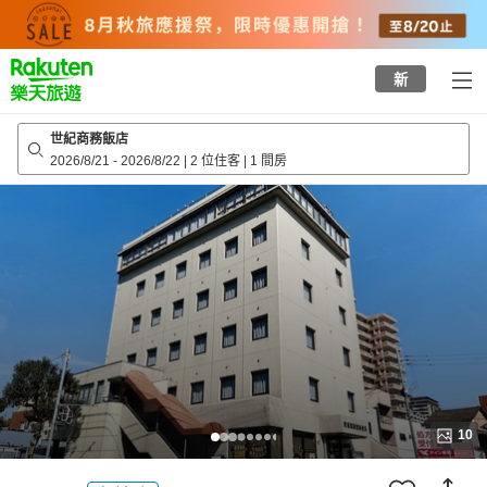
to
top
page
新
世紀商務飯店
2026/8/21
-
2026/8/22
|
2 位住客
|
1 間房
10