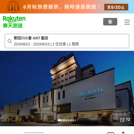
to
top
page
新
新田川小倉 ART 飯店
2026/8/22
-
2026/8/23
|
2 位住客
|
1 間房
72