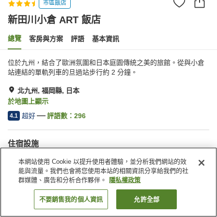
市區飯店
新田川小倉 ART 飯店
總覽
客房與方案
評語
基本資訊
位於九州，結合了歐洲氛圍和日本庭園傳統之美的旅館。從與小倉
站連結的單軌列車的旦過站步行約 2 分鐘。
北九州, 福岡縣, 日本
於地圖上顯示
超好
評語數：
296
4.1
住宿設施
無線網路
餐廳
本網站使用 Cookie 以提升使用者體驗，並分析我們網站的效
私人餐廳
休息室
能與流量。我們也會將您使用本站的相關資訊分享給我們的社
群媒體、廣告和分析合作夥伴。
隱私權政策
首頁
日本
福岡縣
北九州
新田川小倉 ART 飯店
不要銷售我的個人資訊
允許全部
找客房