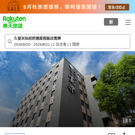
to
top
page
新
久留米站前舒適度假飯店寛樂
2026/8/20
-
2026/8/21
|
2 位住客
|
1 間房
1