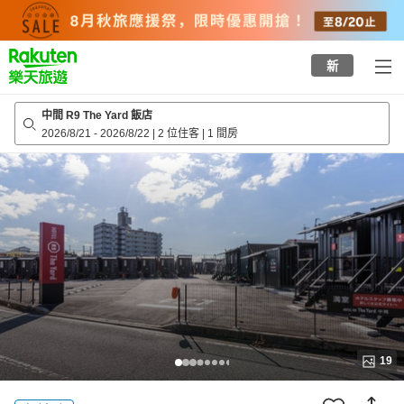
to
top
page
新
中間 R9 The Yard 飯店
2026/8/21
-
2026/8/22
|
2 位住客
|
1 間房
19