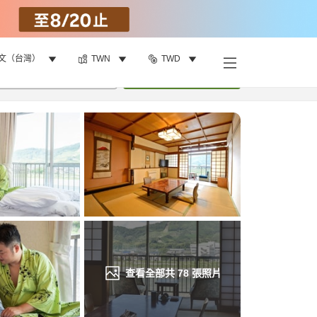
文（台灣）
TWN
TWD
找客房
•
1
間房
重新搜尋
查看全部共
78
張照片