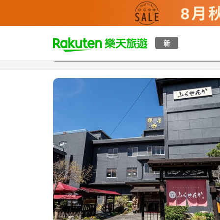
t
新
總覽
客房與方案
評語
設施
o
p
P
a
g
e
_
s
e
a
r
c
h