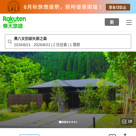
to
top
page
新
奧八女別邸矢部之森
2026/8/21
-
2026/8/22
|
2 位住客
|
1 間房
18