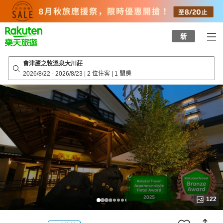
to
top
page
新
會津蘆之牧溫泉大川莊
2026/8/22
-
2026/8/23
|
2 位住客
|
1 間房
122