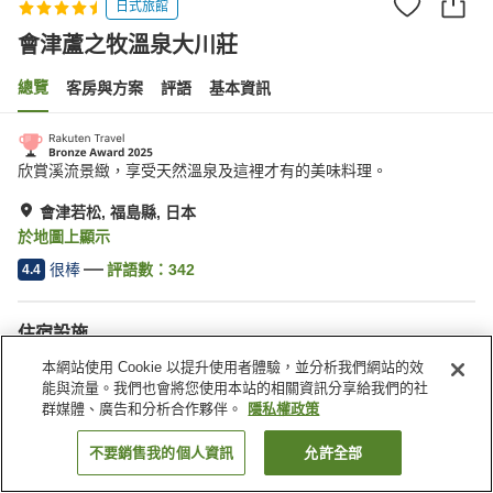
日式旅館
會津蘆之牧溫泉大川莊
總覽
客房與方案
評語
基本資訊
欣賞溪流景緻，享受天然溫泉及這裡才有的美味料理。
會津若松, 福島縣, 日本
於地圖上顯示
很棒
評語數：
342
4.4
住宿設施
停車場
三溫暖
本網站使用 Cookie 以提升使用者體驗，並分析我們網站的效
Spa／美容沙龍
餐廳
能與流量。我們也會將您使用本站的相關資訊分享給我們的社
群媒體、廣告和分析合作夥伴。
隱私權政策
首頁
日本
福島縣
會津若松
會津蘆之牧溫泉大川莊
不要銷售我的個人資訊
允許全部
找客房