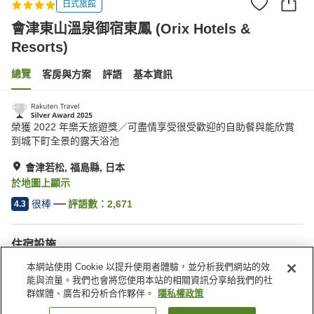
日式旅館
會津東山溫泉御宿東鳳 (Orix Hotels &
Resorts)
總覽
客房與方案
評語
基本資訊
榮獲 2022 年樂天旅遊獎／可盡情享受很受歡迎的自助餐與能欣賞
到城下町全景的露天浴池
會津若松, 福島縣, 日本
於地圖上顯示
很棒
評語數：
2,671
4.3
住宿設施
接送服務
宅配服務
本網站使用 Cookie 以提升使用者體驗，並分析我們網站的效
喚醒服務
三溫暖
能與流量。我們也會將您使用本站的相關資訊分享給我們的社
群媒體、廣告和分析合作夥伴。
隱私權政策