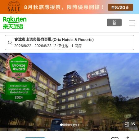
to
top
page
新
會津東山溫泉御宿東鳳 (Orix Hotels & Resorts)
2026/8/22
-
2026/8/23
|
2 位住客
|
1 間房
85