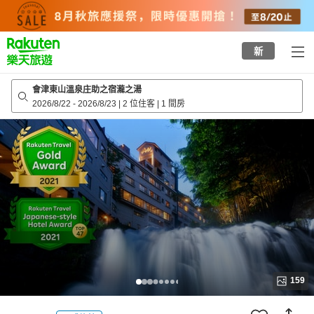
to
top
page
新
會津東山溫泉庄助之宿瀧之湯
2026/8/22
-
2026/8/23
|
2 位住客
|
1 間房
159