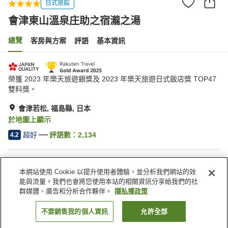
日式旅館
會津東山溫泉庄助之宿瀧之湯
總覽
客房與方案
評語
基本資訊
榮獲 2023 年樂天旅遊銀獎及 2023 年樂天旅遊日式飯店獎 TOP47
雙料獎。
會津若松, 福島縣, 日本
於地圖上顯示
超好
評語數：
2,134
4.2
住宿設施
本網站使用 Cookie 以提升使用者體驗，並分析我們網站的效
無線網路
指定吸菸區
能與流量。我們也會將您使用本站的相關資訊分享給我們的社
自動販賣機
免費停車
群媒體、廣告和分析合作夥伴。
隱私權政策
不要銷售我的個人資訊
允許全部
找客房
首頁
日本
福島縣
會津若松
會津東山溫泉庄助之宿瀧之湯