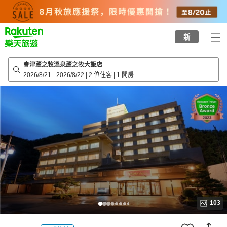
to
top
page
新
會津蘆之牧溫泉蘆之牧大飯店
2026/8/21
-
2026/8/22
|
2 位住客
|
1 間房
103