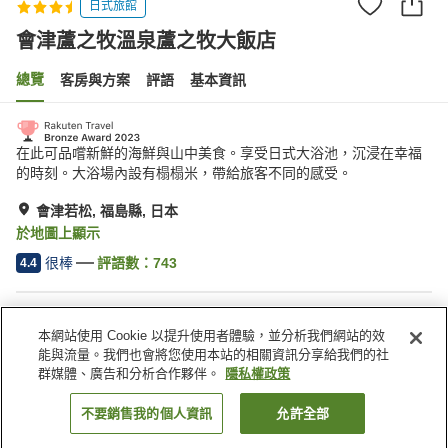
日式旅館
會津蘆之牧溫泉蘆之牧大飯店
總覽
客房與方案
評語
基本資訊
在此可品嚐新鮮的海鮮與山中美食。享受日式大浴池，沉浸在幸福
的時刻。大浴場內設有榻榻米，帶給旅客不同的感受。
會津若松, 福島縣, 日本
於地圖上顯示
很棒
評語數：
743
4.4
住宿設施
本網站使用 Cookie 以提升使用者體驗，並分析我們網站的效
停車場
Spa／美容沙龍
能與流量。我們也會將您使用本站的相關資訊分享給我們的社
休息室
自動販賣機
群媒體、廣告和分析合作夥伴。
隱私權政策
不要銷售我的個人資訊
允許全部
找客房
首頁
日本
福島縣
會津若松
會津蘆之牧溫泉蘆之牧大飯店