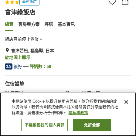
商務飯店
會津綠飯店
總覽
客房與方案
評語
基本資訊
飯店目前停止營業。
會津若松, 福島縣, 日本
於地圖上顯示
很好
評語數：
56
3.5
住宿設施
停車場
Spa／美容沙龍
自動販賣機
付費洗衣房
本網站使用 Cookie 以提升使用者體驗，並分析我們網站的效
能與流量。我們也會將您使用本站的相關資訊分享給我們的社
群媒體、廣告和分析合作夥伴。
隱私權政策
首頁
日本
福島縣
會津若松
會津綠飯店
不要銷售我的個人資訊
允許全部
找客房