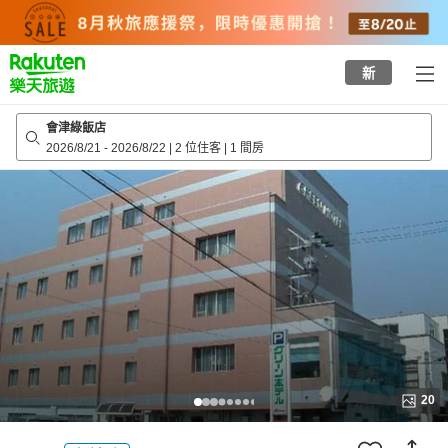
to
top
page
新
會津綠飯店
2026/8/21
-
2026/8/22
|
2 位住客
|
1 間房
20