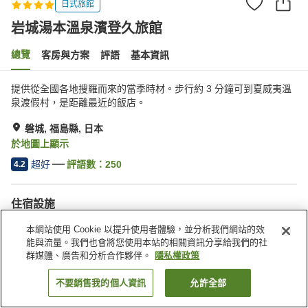
日式旅館
岩城湯本溫泉濱登久旅館
總覽
客房與方案
評語
基本資訊
提供從全國各地搜羅而來的當季時材。步行約 3 分鐘可到夏威夷溫
泉渡假村，是距離最近的飯店。
磐城, 福島縣, 日本
於地圖上顯示
超好
評語數：
250
4.2
住宿設施
館內有溫泉
指定吸菸區
本網站使用 Cookie 以提升使用者體驗，並分析我們網站的效
自動販賣機
商店
能與流量。我們也會將您使用本站的相關資訊分享給我們的社
群媒體、廣告和分析合作夥伴。
隱私權政策
首頁
日本
福島縣
磐城
岩城湯本溫泉濱登久旅館
不要銷售我的個人資訊
允許全部
找客房