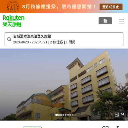
to
top
page
新
岩城湯本溫泉濱登久旅館
2026/8/20
-
2026/8/21
|
2 位住客
|
1 間房
74