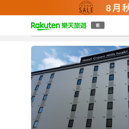
t
新
總覽
客房與方案
評語
特點
設施
o
p
P
a
g
e
_
s
e
a
r
c
h