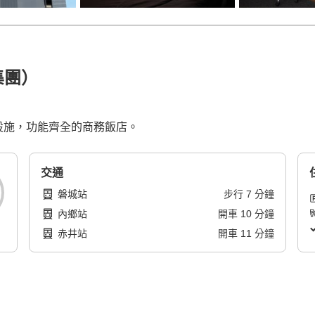
集團）
新設施，功能齊全的商務飯店。
交通
磐城站
步行
7
分鐘
內鄉站
開車
10
分鐘
赤井站
開車
11
分鐘