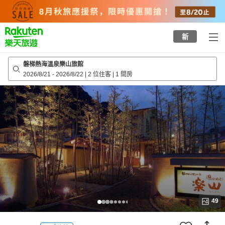
to
top
page
新
磐梯熱海溫泉樂山旅館
2026/8/21
-
2026/8/22
|
2 位住客
|
1 間房
49