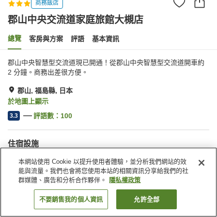
商務飯店
郡山中央交流道家庭旅館大槻店
總覽
客房與方案
評語
基本資訊
郡山中央智慧型交流道現已開通！從郡山中央智慧型交流道開車約
2 分鐘。商務出差很方便。
郡山, 福島縣, 日本
於地圖上顯示
評語數：
100
3.3
住宿設施
停車場
自動販賣機
本網站使用 Cookie 以提升使用者體驗，並分析我們網站的效
能與流量。我們也會將您使用本站的相關資訊分享給我們的社
群媒體、廣告和分析合作夥伴。
隱私權政策
首頁
日本
福島縣
郡山
郡山中央交流道家庭旅館大槻店
不要銷售我的個人資訊
允許全部
找客房