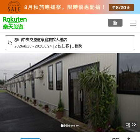
to
top
page
新
郡山中央交流道家庭旅館大槻店
2026/8/23
-
2026/8/24
|
2 位住客
|
1 間房
22