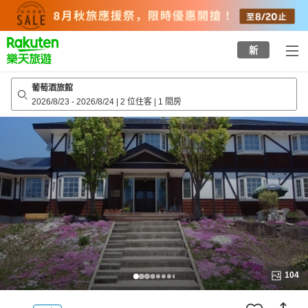
to
top
page
新
葡萄酒旅館
2026/8/23
-
2026/8/24
|
2 位住客
|
1 間房
104