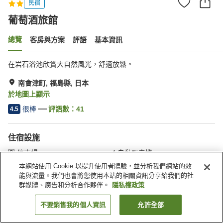
民宿
葡萄酒旅館
總覽
客房與方案
評語
基本資訊
在岩石浴池欣賞大自然風光，舒適放鬆。
南會津町, 福島縣, 日本
於地圖上顯示
很棒
評語數：
41
4.5
住宿設施
停車場
自動販賣機
滑雪設備乾燥室
宅配服務
本網站使用 Cookie 以提升使用者體驗，並分析我們網站的效
能與流量。我們也會將您使用本站的相關資訊分享給我們的社
群媒體、廣告和分析合作夥伴。
隱私權政策
首頁
日本
福島縣
南會津町
葡萄酒旅館
不要銷售我的個人資訊
允許全部
找客房