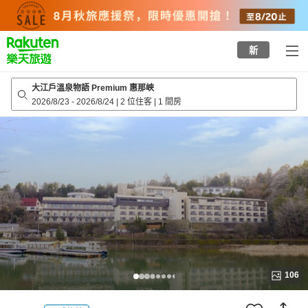
to
top
page
新
大江戶溫泉物語 Premium 惠那峡
2026/8/23
-
2026/8/24
|
2 位住客
|
1 間房
106