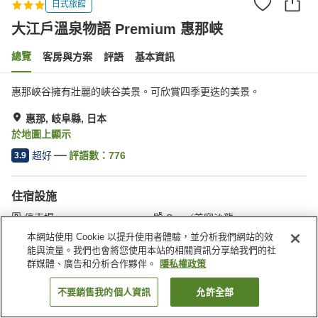
日式旅館
大江戶溫泉物語 Premium 惠那峡
總覽
客房與方案
評語
基本資訊
惠那峽谷擁有壯麗的峽谷美景。可欣賞四季更迭的美景。
惠那, 岐阜縣, 日本
於地圖上顯示
超好
評語數：
776
3.9
住宿設施
停車場
Spa／美容沙龍
餐廳
自動販賣機
本網站使用 Cookie 以提升使用者體驗，並分析我們網站的效
能與流量。我們也會將您使用本站的相關資訊分享給我們的社
群媒體、廣告和分析合作夥伴。
隱私權政策
首頁
日本
岐阜縣
惠那
大江戶溫泉物語 Premium 惠那峡
不要銷售我的個人資訊
允許全部
找客房