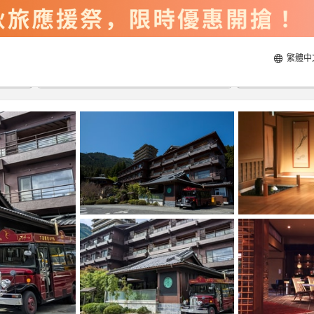
繁體中
2026/8/20
2026/8/21
每間
2
人