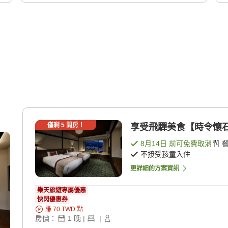
僅剩
5
間房！
享受飛驒美食【時令懷石料
8月14日
前可免費取消
不接受孩童入住
更詳細的方案資訊
樂天旅遊專屬優惠
快閃優惠券
賺
70
TWD
點
房價：
1
晚
|
|