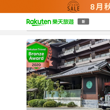
t
新
總覽
客房與方案
評語
設施
o
p
P
a
g
e
_
s
e
a
r
c
h