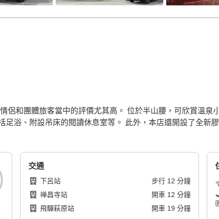
情侶和團體旅客當中的評價尤其高。 位於半山腰，可欣賞溫泉小鎮
括足浴、附設吊床的閱讀休息室等。 此外，本店還開設了全新膠
交通
下呂站
步行
12
分鐘
禅昌寺站
開車
12
分鐘
飛驒萩原站
開車
19
分鐘