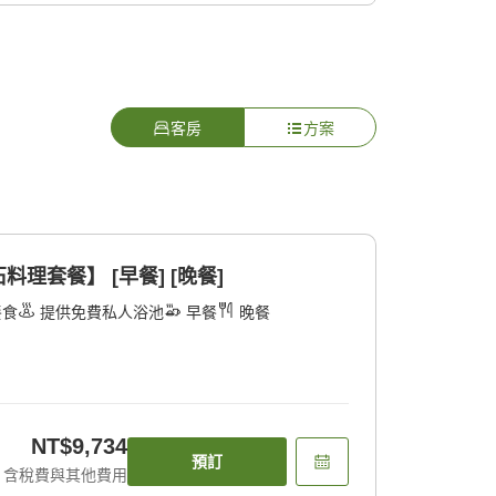
客房
方案
理套餐】 [早餐] [晚餐]
餐食
提供免費私人浴池
早餐
晚餐
NT$9,734
預訂
含稅費與其他費用