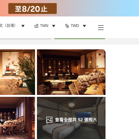
文（台灣）
TWN
TWD
找客房
•
1
間房
重新搜尋
查看全部共
52
張照片