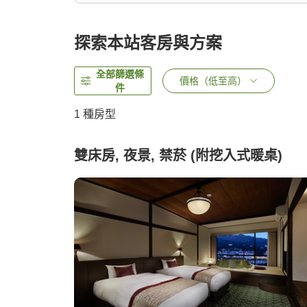
探索本站客房與方案
全部篩選條
價格（低至高）
件
1 種房型
雙床房, 夜景, 禁菸 (附挖入式暖桌)