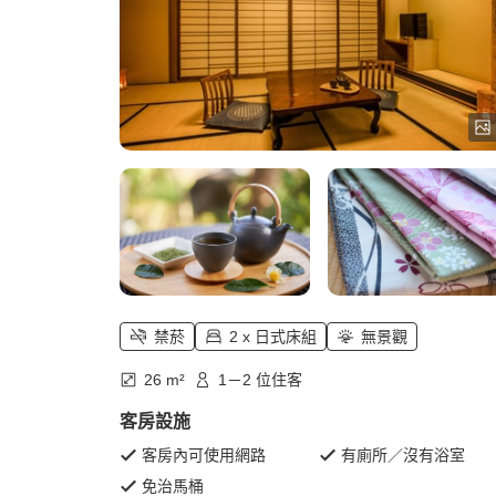
禁菸
2 x 日式床組
無景觀
26 m²
1－2 位住客
客房設施
客房內可使用網路
有廁所／沒有浴室
免治馬桶