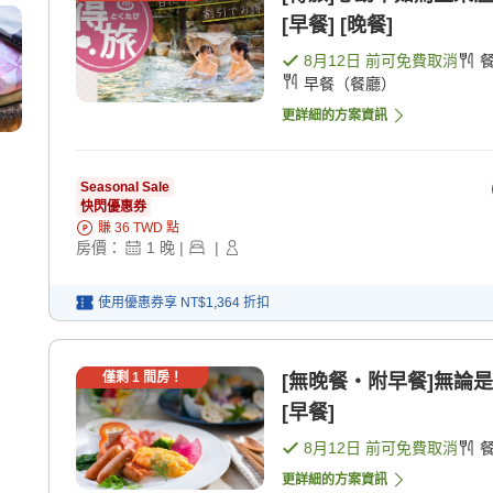
[早餐] [晚餐]
8月12日
前可免費取消
早餐（餐廳）
更詳細的方案資訊
Seasonal Sale
快閃優惠券
賺
36
TWD
點
房價：
1
晚
|
|
使用優惠券享
NT$1,364
折扣
僅剩
1
間房！
[無晚餐・附早餐]無論
[早餐]
8月12日
前可免費取消
更詳細的方案資訊