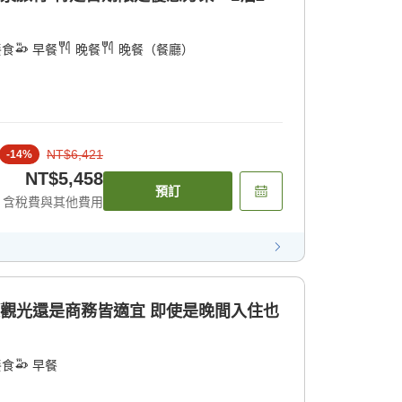
餐食
早餐
晚餐
晚餐（餐廳）
NT$6,421
-
14
%
NT$5,458
預訂
含稅費與其他費用
是觀光還是商務皆適宜 即使是晚間入住也
餐食
早餐