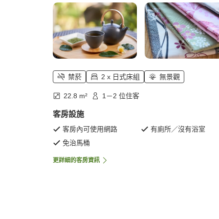
禁菸
2 x 日式床組
無景觀
22.8 m²
1－2 位住客
客房設施
客房內可使用網路
有廁所／沒有浴室
免治馬桶
更詳細的客房資訊