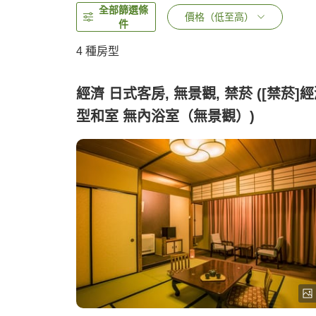
全部篩選條
價格（低至高）
件
4
種房型
經濟 日式客房, 無景觀, 禁菸 ([禁菸]
型和室 無內浴室（無景觀）)