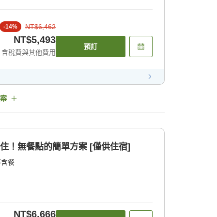
NT$6,462
-
14
%
NT$5,493
預訂
含稅費與其他費用
案
住！無餐點的簡單方案 [僅供住宿]
不含餐
NT$6,666