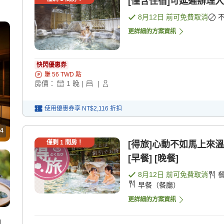
[僅含住宿]可延遲辦理入
8月12日
前可免費取消
更詳細的方案資訊
快閃優惠券
賺
56
TWD
點
房價：
1
晚
|
|
使用優惠券享
NT$2,116
折扣
4
僅剩
1
間房！
[得旅]心動不如馬上來
[早餐] [晚餐]
8月12日
前可免費取消
早餐（餐廳）
更詳細的方案資訊