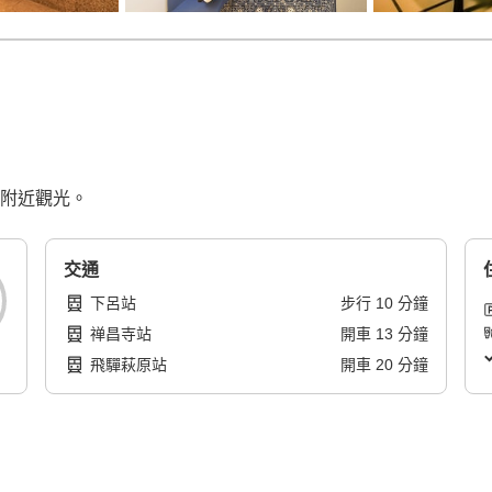
便附近觀光。
交通
下呂站
步行
10
分鐘
禅昌寺站
開車
13
分鐘
飛驒萩原站
開車
20
分鐘