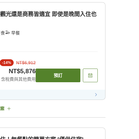
是觀光還是商務皆適宜 即使是晚間入住也
餐食
早餐
NT$6,912
-
14
%
NT$5,876
預訂
含稅費與其他費用
案