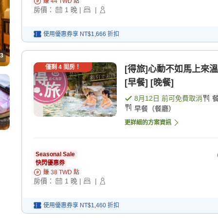
賺
44
TWD
點
房價：
1
晚
|
|
使用優惠券享
NT$1,666
折扣
3
僅剩
4
間房！
[得旅]心動不如馬上來
[早餐] [晚餐]
8月12日
前可免費取消
早餐（餐廳）
更詳細的方案資訊
Seasonal Sale
快閃優惠券
賺
38
TWD
點
房價：
1
晚
|
|
使用優惠券享
NT$1,460
折扣