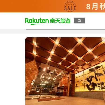
t
新
總覽
客房與方案
評語
設施
o
p
P
a
g
e
_
s
e
a
r
c
h