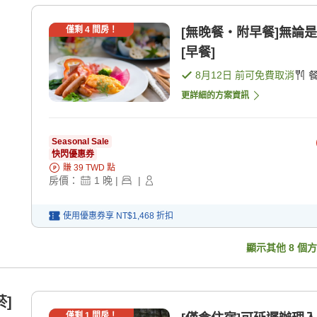
僅剩
4
間房！
[無晚餐・附早餐]無論
[早餐]
8月12日
前可免費取消
更詳細的方案資訊
Seasonal Sale
快閃優惠券
賺
39
TWD
點
房價：
1
晚
|
|
使用優惠券享
NT$1,468
折扣
顯示其他
8
個方
菸]
僅剩
1
間房！