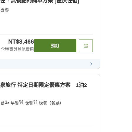
住！無餐點的簡單方案 [僅供住宿]
不含餐
NT$8,466
預訂
含稅費與其他費用
溫泉旅行 特定日期限定優惠方案 1泊2
餐食
早餐
晚餐
晚餐（餐廳）