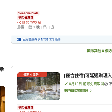
Seasonal Sale
快閃優惠券
賺
36
TWD
點
房價：
1
晚
|
|
使用優惠券享
NT$1,373
折扣
顯示其他
8
個方
標準
僅剩
4
間房！
[僅含住宿]可延遲辦理入
8月12日
前可免費取消
更詳細的方案資訊
快閃優惠券