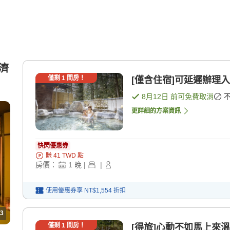
經濟
僅剩
1
間房！
[僅含住宿]可延遲辦理入
8月12日
前可免費取消
更詳細的方案資訊
快閃優惠券
賺
41
TWD
點
房價：
1
晚
|
|
使用優惠券享
NT$1,554
折扣
3
僅剩
1
間房！
[得旅]心動不如馬上來