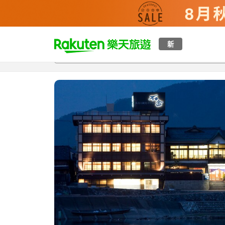
t
新
總覽
客房與方案
評語
特點
設施
o
p
P
a
g
e
_
s
e
a
r
c
h