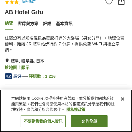
商務飯店
AB Hotel Gifu
總覽
客房與方案
評語
基本資訊
住宿設有以知名溫泉為靈感打造的大浴場（男女分開）。地理位置
便利，距離 JR 岐阜站步行約 7 分鐘。提供免費 Wi-Fi 與獨立空
調。
岐阜, 岐阜縣, 日本
於地圖上顯示
超好
評語數：
1,216
4.2
住宿設施
本網站使用 Cookie 以提升使用者體驗，並分析我們網站的效
Spa／美容沙龍
自動販賣機
能與流量。我們也會將您使用本站的相關資訊分享給我們的社
公共澡堂
付費洗衣房
群媒體、廣告和分析合作夥伴。
隱私權政策
不要銷售我的個人資訊
允許全部
找客房
首頁
日本
岐阜縣
岐阜
AB Hotel Gifu