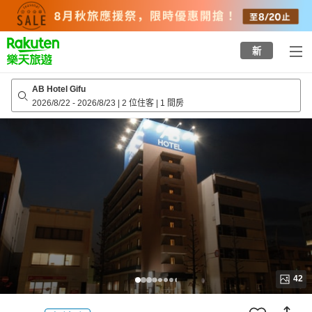
to
top
page
新
AB Hotel Gifu
2026/8/22
-
2026/8/23
|
2 位住客
|
1 間房
42