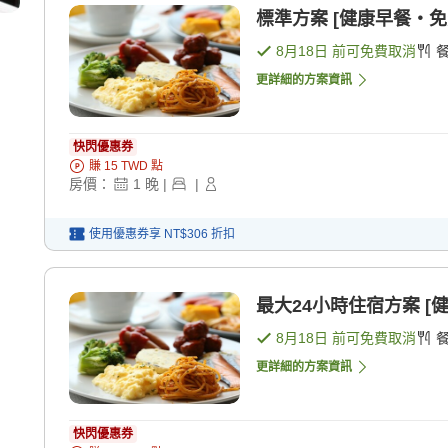
標準方案 [健康早餐・免費
8月18日
前可免費取消
更詳細的方案資訊
快閃優惠券
賺
15
TWD
點
房價：
1
晚
|
|
使用優惠券享
NT$306
折扣
最大24小時住宿方案 [
8月18日
前可免費取消
更詳細的方案資訊
快閃優惠券