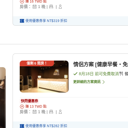
賺
16
TWD
點
房價：
1
晚
|
|
使用優惠券享
NT$319
折扣
僅剩
6
間房！
情侶方案 [健康早餐・免費
8月18日
前可免費取消
更詳細的方案資訊
快閃優惠券
賺
13
TWD
點
房價：
1
晚
|
|
使用優惠券享
NT$282
折扣