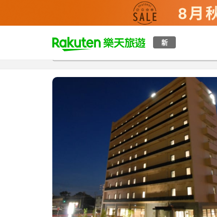
t
新
總覽
客房與方案
評語
設施
o
p
P
a
g
e
_
s
e
a
r
c
h