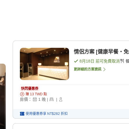
情侶方案 [健康早餐・免費
8月18日
前可免費取消
更詳細的方案資訊
快閃優惠券
賺
13
TWD
點
房價：
1
晚
|
|
使用優惠券享
NT$282
折扣