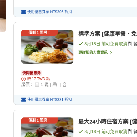
使用優惠券享
NT$306
折扣
僅剩
1
間房！
標準方案 [健康早餐・免費
8月18日
前可免費取消
更詳細的方案資訊
快閃優惠券
賺
17
TWD
點
房價：
1
晚
|
|
使用優惠券享
NT$331
折扣
僅剩
1
間房！
最大24小時住宿方案 [
8月18日
前可免費取消