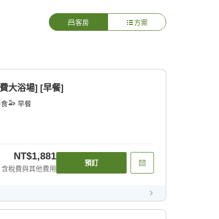
客房
方案
大浴場] [早餐]
餐食
早餐
NT$1,881
預訂
含稅費與其他費用