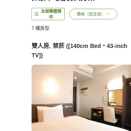
全部篩選條
價格（低至高）
件
7
種房型
雙人房, 禁菸 ([140cm Bed・43-inch
TV])