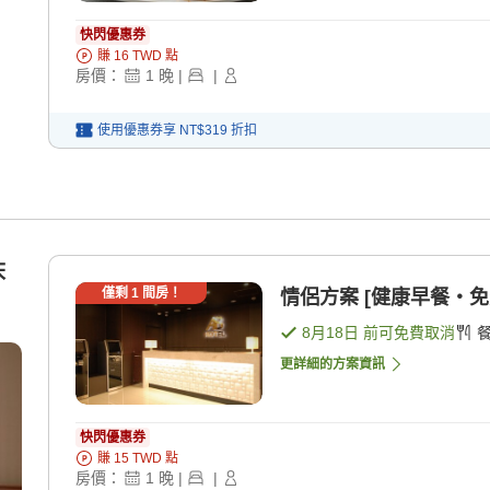
快閃優惠券
賺
16
TWD
點
房價：
1
晚
|
|
使用優惠券享
NT$319
折扣
床
僅剩
1
間房！
情侶方案 [健康早餐・免費
8月18日
前可免費取消
更詳細的方案資訊
快閃優惠券
賺
15
TWD
點
房價：
1
晚
|
|