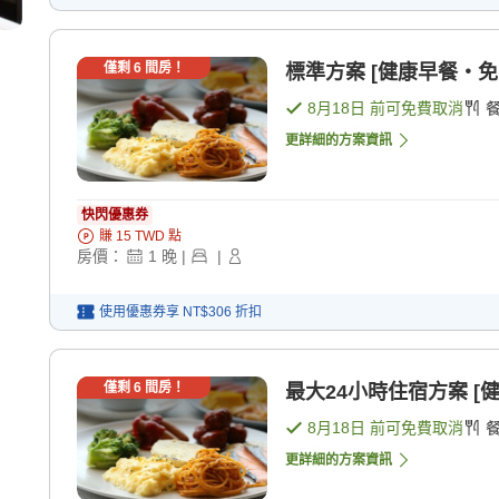
僅剩
6
間房！
標準方案 [健康早餐・免費
8月18日
前可免費取消
更詳細的方案資訊
快閃優惠券
賺
15
TWD
點
房價：
1
晚
|
|
使用優惠券享
NT$306
折扣
僅剩
6
間房！
最大24小時住宿方案 [
8月18日
前可免費取消
更詳細的方案資訊