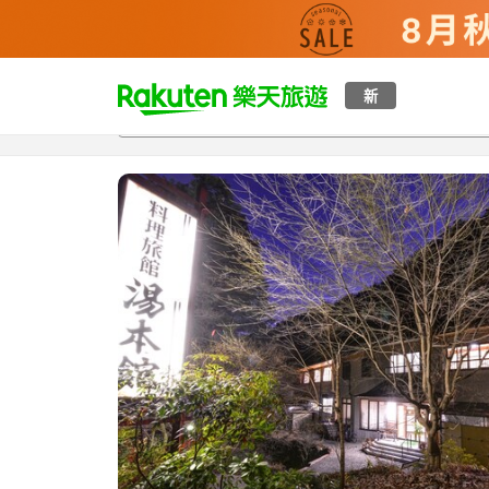
t
新
總覽
客房與方案
評語
設施
o
p
P
a
g
e
_
s
e
a
r
c
h