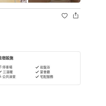
住宿設施
停車場
岩盤浴
三溫暖
宴會廳
公共澡堂
宅配服務