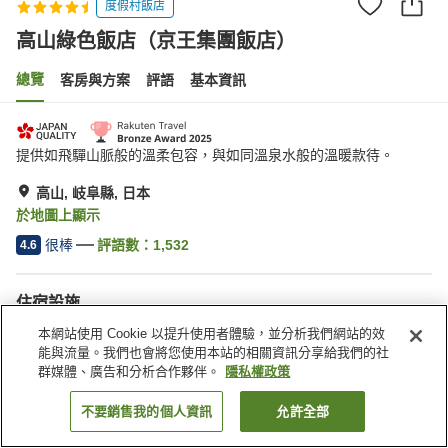
度假村飯店
高山綠色飯店（京王集團飯店）
總覽
客房與方案
評語
基本資訊
提供如飛驒山脈般的溫柔包容，與如同溫泉水般的溫暖款待。
高山, 岐阜縣, 日本
於地圖上顯示
很棒
評語數：
1,532
4.6
住宿設施
無線網路
館內有溫泉
本網站使用 Cookie 以提升使用者體驗，並分析我們網站的效
按摩浴缸
三溫暖
能與流量。我們也會將您使用本站的相關資訊分享給我們的社
群媒體、廣告和分析合作夥伴。
隱私權政策
首頁
日本
岐阜縣
高山
高山綠色飯店（京王集團飯店）
不要銷售我的個人資訊
允許全部
找客房