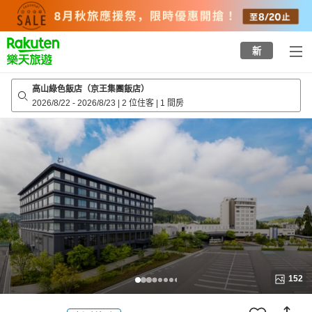
to
top
page
新
高山綠色飯店（京王集團飯店）
2026/8/22
-
2026/8/23
|
2 位住客
|
1 間房
152