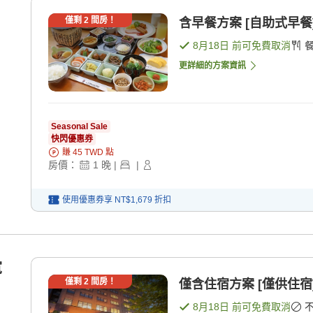
僅剩
2
間房！
含早餐方案 [自助式早餐
8月18日
前可免費取消
更詳細的方案資訊
Seasonal Sale
快閃優惠券
賺
45
TWD
點
房價：
1
晚
|
|
使用優惠券享
NT$1,679
折扣
寬
僅剩
2
間房！
僅含住宿方案 [僅供住宿
8月18日
前可免費取消