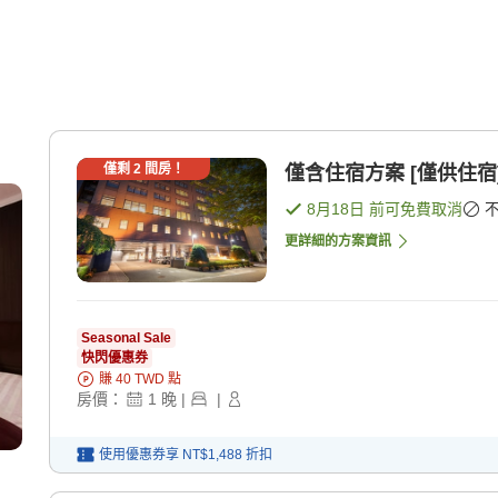
僅剩
2
間房！
僅含住宿方案 [僅供住宿
8月18日
前可免費取消
更詳細的方案資訊
Seasonal Sale
快閃優惠券
賺
40
TWD
點
房價：
1
晚
|
|
使用優惠券享
NT$1,488
折扣