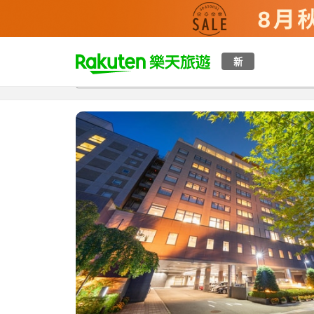
t
新
總覽
客房與方案
評語
特點
設施
o
p
P
a
g
e
_
s
e
a
r
c
h