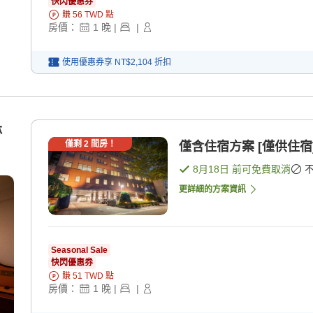
快閃優惠券
賺
56
TWD
點
房價：
1
晚
|
|
使用優惠券享
NT$2,104
折扣
淋
僅剩
2
間房！
僅含住宿方案 [僅供住宿
8月18日
前可免費取消
更詳細的方案資訊
Seasonal Sale
快閃優惠券
賺
51
TWD
點
房價：
1
晚
|
|