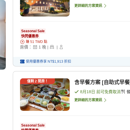
更詳細的方案資訊
Seasonal Sale
快閃優惠券
賺
51
TWD
點
房價：
1
晚
|
|
使用優惠券享
NT$1,913
折扣
僅剩
2
間房！
含早餐方案 [自助式早餐
8月18日
前可免費取消
更詳細的方案資訊
Seasonal Sale