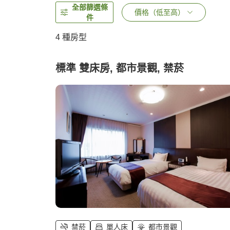
全部篩選條
價格（低至高）
件
4
種房型
標準 雙床房, 都市景觀, 禁菸
禁菸
單人床
都市景觀