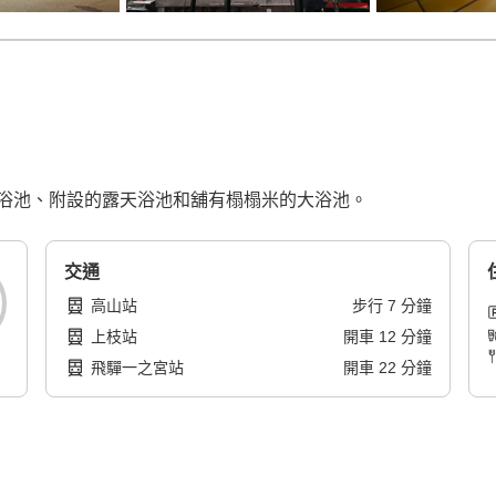
浴池、附設的露天浴池和舖有榻榻米的大浴池。
交通
高山站
步行
7
分鐘
上枝站
開車
12
分鐘
飛驒一之宮站
開車
22
分鐘