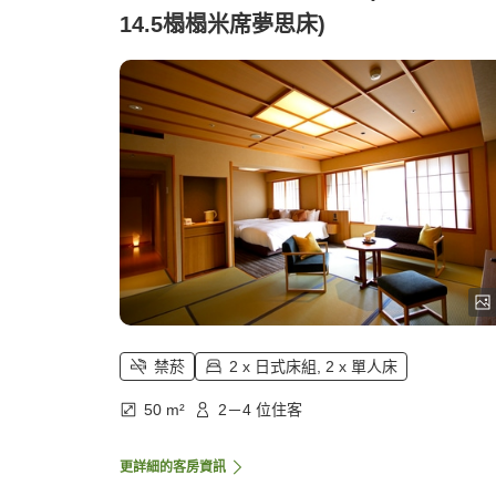
14.5榻榻米席夢思床)
禁菸
2 x 日式床組, 2 x 單人床
50 m²
2－4 位住客
更詳細的客房資訊