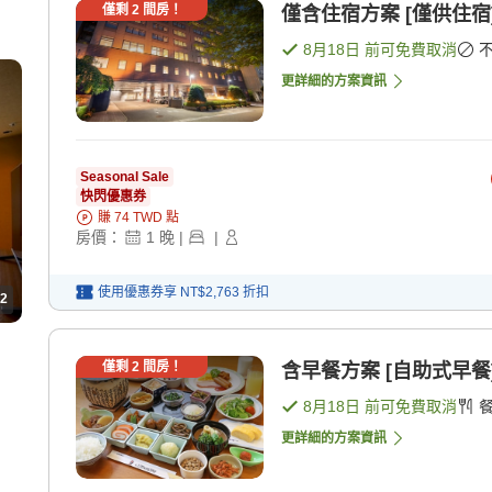
僅剩
2
間房！
僅含住宿方案 [僅供住宿
8月18日
前可免費取消
更詳細的方案資訊
Seasonal Sale
快閃優惠券
賺
74
TWD
點
房價：
1
晚
|
|
使用優惠券享
NT$2,763
折扣
2
僅剩
2
間房！
含早餐方案 [自助式早餐
8月18日
前可免費取消
更詳細的方案資訊