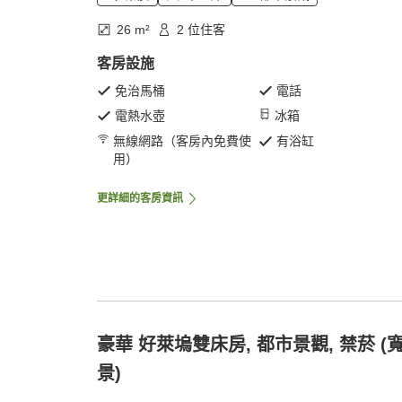
26 m²
2 位住客
客房設施
免治馬桶
電話
電熱水壺
冰箱
無線網路（客房內免費使
有浴缸
用）
更詳細的客房資訊
豪華 好萊塢雙床房, 都市景觀, 禁菸 (
景)