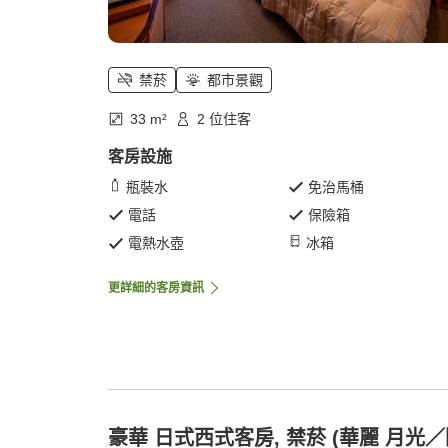
禁菸
都市景觀
33 m²
2 位住客
客房設施
瓶裝水
免治馬桶
電話
保險箱
電熱水壺
冰箱
更詳細的客房資訊
豪華 日式西式客房, 禁菸 (華麗 月光