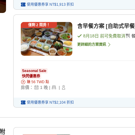
使用優惠券享
NT$1,913
折扣
僅剩
2
間房！
含早餐方案 [自助式早餐
8月18日
前可免費取消
更詳細的方案資訊
Seasonal Sale
快閃優惠券
賺
56
TWD
點
房價：
1
晚
|
|
使用優惠券享
NT$2,104
折扣
／附