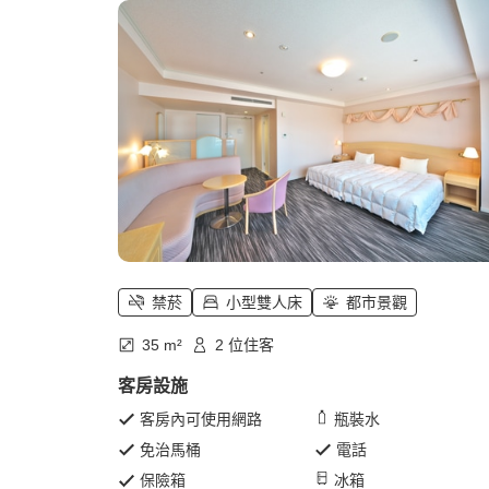
禁菸
小型雙人床
都市景觀
35 m²
2 位住客
客房設施
客房內可使用網路
瓶裝水
免治馬桶
電話
保險箱
冰箱