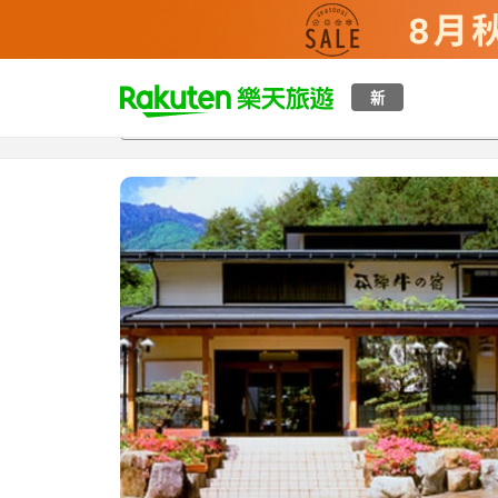
t
新
總覽
客房與方案
評語
設施
o
p
P
a
g
e
_
s
e
a
r
c
h