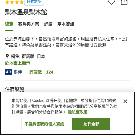
日式旅館
梨木溫泉梨木館
總覽
客房與方案
評語
基本資訊
位於赤城山腳下，自然環境豐富的旅館，周圍沒有私人住宅，也沒
有路燈。特色菜是野雞菜。帶露天浴池的房間很受歡迎
桐生, 群馬縣, 日本
於地圖上顯示
很棒
評語數：
124
4.3
住宿設施
停車場
Spa／美容沙龍
本網站使用 Cookie 以提升使用者體驗，並分析我們網站的效
私人餐廳
休息室
能與流量。我們也會將您使用本站的相關資訊分享給我們的社
群媒體、廣告和分析合作夥伴。
隱私權政策
首頁
日本
群馬縣
桐生
梨木溫泉梨木館
不要銷售我的個人資訊
允許全部
找客房