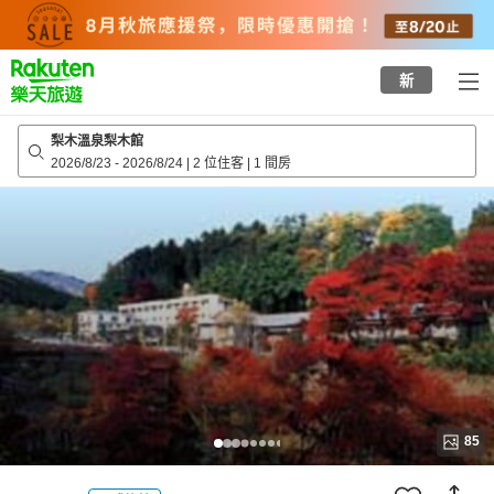
to
top
page
新
梨木溫泉梨木館
2026/8/23
-
2026/8/24
|
2 位住客
|
1 間房
85