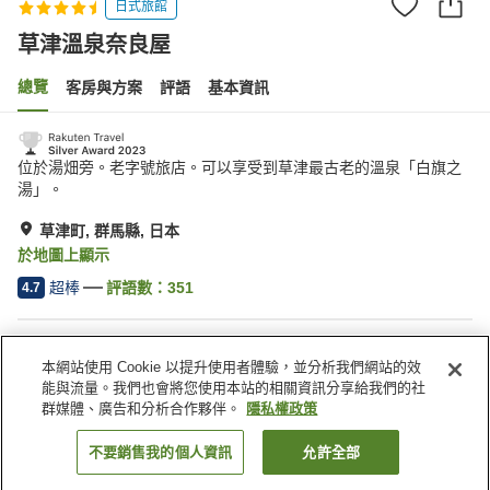
日式旅館
草津溫泉奈良屋
總覽
客房與方案
評語
基本資訊
位於湯畑旁。老字號旅店。可以享受到草津最古老的溫泉「白旗之
湯」。
草津町, 群馬縣, 日本
於地圖上顯示
超棒
評語數：
351
4.7
住宿設施
本網站使用 Cookie 以提升使用者體驗，並分析我們網站的效
停車場
私人餐廳
能與流量。我們也會將您使用本站的相關資訊分享給我們的社
酒吧
咖啡廳
群媒體、廣告和分析合作夥伴。
隱私權政策
不要銷售我的個人資訊
允許全部
找客房
首頁
日本
群馬縣
草津町
草津溫泉奈良屋