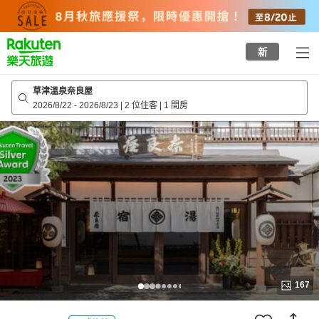
to
top
page
新
草津溫泉奈良屋
2026/8/22
-
2026/8/23
|
2 位住客
|
1 間房
167