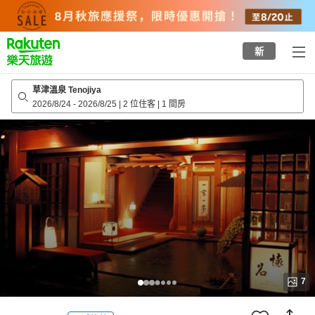
to
top
page
新
草津溫泉 Tenojiya
2026/8/24
-
2026/8/25
|
2 位住客
|
1 間房
7