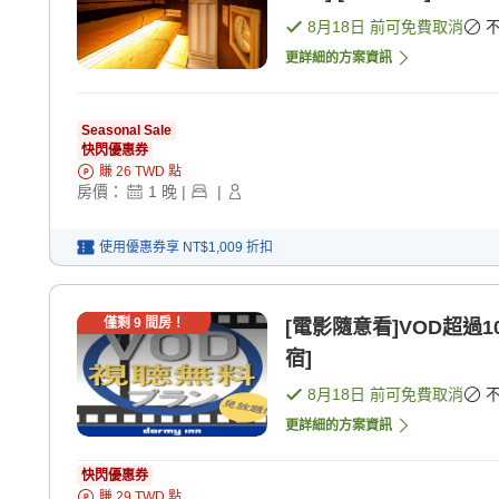
8月18日
前可免費取消
更詳細的方案資訊
Seasonal Sale
快閃優惠券
賺
26
TWD
點
房價：
1
晚
|
|
使用優惠券享
NT$1,009
折扣
僅剩
9
間房！
[電影隨意看]VOD超過1
宿]
8月18日
前可免費取消
更詳細的方案資訊
快閃優惠券
賺
29
TWD
點