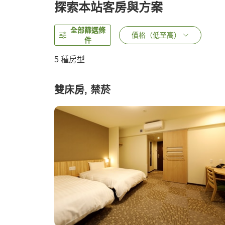
探索本站客房與方案
全部篩選條
價格（低至高）
件
5
種房型
雙床房, 禁菸