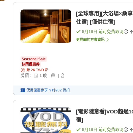
[全球專用][大浴場×桑
住宿] [僅供住宿]
8月18日
前可免費取消
更詳細的方案資訊
Seasonal Sale
快閃優惠券
賺
26
TWD
點
房價：
1
晚
|
|
使用優惠券享
NT$982
折扣
[電影隨意看]VOD超過1
宿]
8月18日
前可免費取消