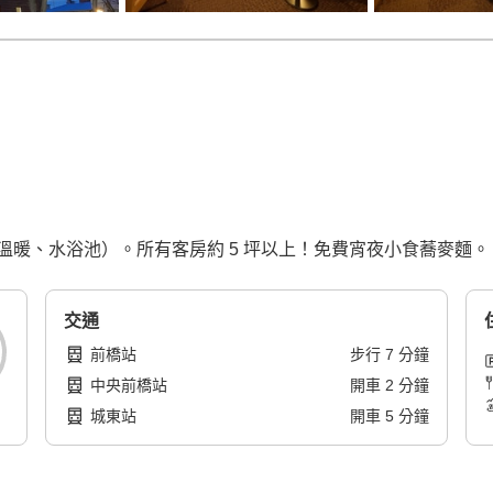
暖、水浴池）。所有客房約 5 坪以上！免費宵夜小食蕎麥麵。
交通
前橋站
步行
7
分鐘
中央前橋站
開車
2
分鐘
城東站
開車
5
分鐘