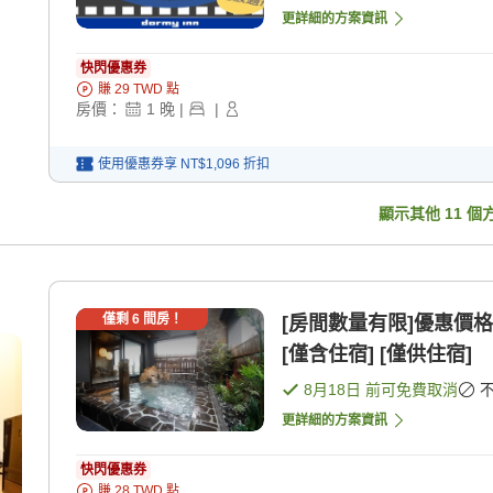
更詳細的方案資訊
快閃優惠券
賺
29
TWD
點
房價：
1
晚
|
|
使用優惠券享
NT$1,096
折扣
顯示其他
11
個
僅剩
6
間房！
[房間數量有限]優惠價
[僅含住宿] [僅供住宿]
8月18日
前可免費取消
更詳細的方案資訊
快閃優惠券
賺
28
TWD
點