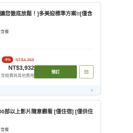
拿讓您徹底放鬆！]多美迎標準方案!![僅含
不含餐
NT$4,368
-
9
%
NT$3,932
預訂
含稅費與其他費用
00部以上影片隨意觀看 [僅住宿] [僅供住
不含餐