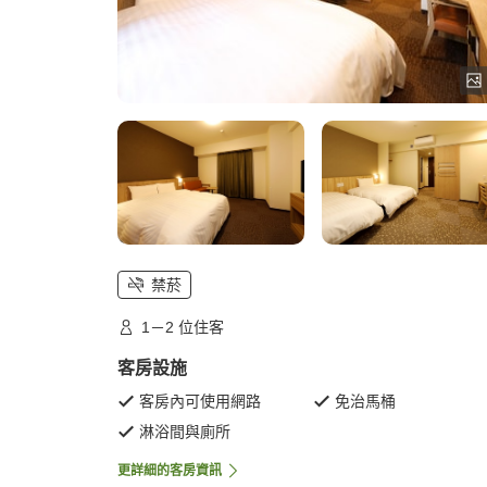
禁菸
1－2 位住客
客房設施
客房內可使用網路
免治馬桶
淋浴間與廁所
更詳細的客房資訊