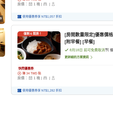
房價：
1
晚
|
|
使用優惠券享
NT$1,057
折扣
9
僅剩
6
間房！
[房間數量限定]優惠價
[附早餐] [早餐]
8月18日
前可免費取消
更詳細的方案資訊
快閃優惠券
賺
34
TWD
點
房價：
1
晚
|
|
使用優惠券享
NT$1,282
折扣