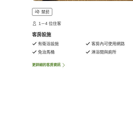
禁菸
1－4 位住客
客房設施
有衛浴設施
客房內可使用網路
免治馬桶
淋浴間與廁所
更詳細的客房資訊