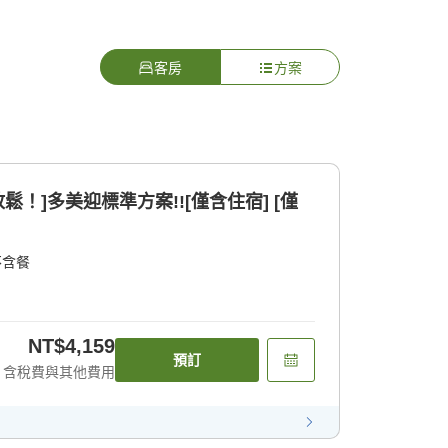
客房
方案
鬆！]多美迎標準方案!![僅含住宿] [僅
不含餐
NT$4,159
預訂
含稅費與其他費用