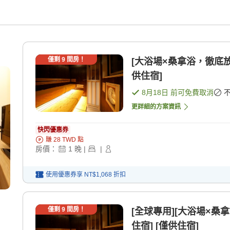
僅剩
9
間房！
[大浴場×桑拿浴，徹底放
供住宿]
8月18日
前可免費取消
更詳細的方案資訊
快閃優惠券
賺
28
TWD
點
房價：
1
晚
|
|
使用優惠券享
NT$1,068
折扣
僅剩
9
間房！
[全球專用][大浴場×桑
住宿] [僅供住宿]