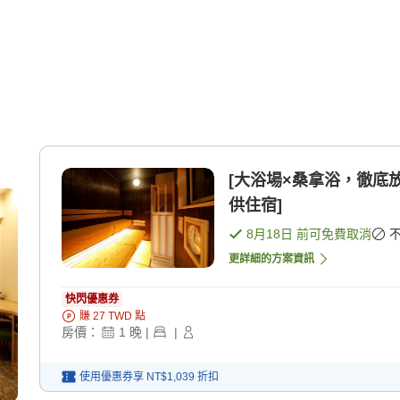
[大浴場×桑拿浴，徹底放
供住宿]
8月18日
前可免費取消
更詳細的方案資訊
快閃優惠券
賺
27
TWD
點
房價：
1
晚
|
|
使用優惠券享
NT$1,039
折扣