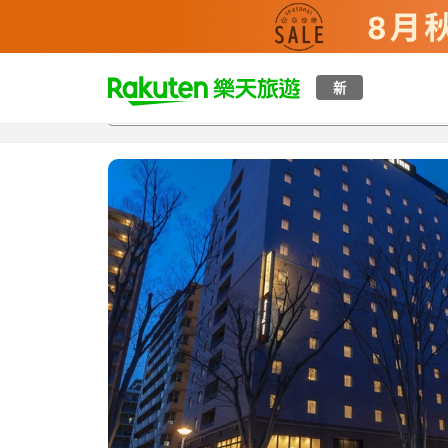
t
新
總覽
客房與方案
評語
設施
o
p
P
a
g
e
_
s
e
a
r
c
h