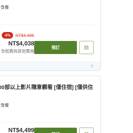
不含餐
NT$4,486
-
9
%
NT$4,038
預訂
含稅費與其他費用
00部以上影片隨意觀看 [僅住宿] [僅供住
不含餐
NT$4,499