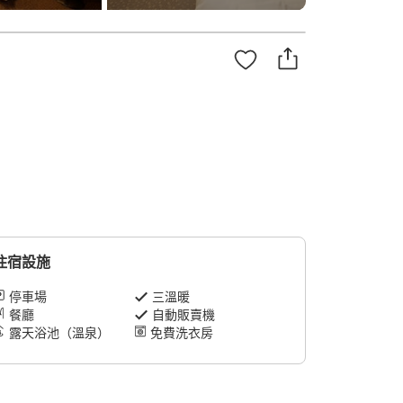
住宿設施
停車場
三溫暖
餐廳
自動販賣機
露天浴池（溫泉）
免費洗衣房