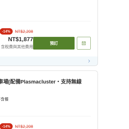
NT$2,208
-
14
%
NT$1,877
預訂
含稅費與其他費用
[配備Plasmacluster・支持無線
不含餐
NT$2,208
-
14
%