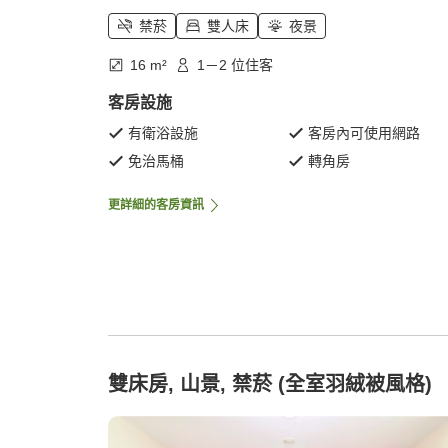
禁菸
雙人床
夜景
16 m²
1－2 位住客
客房設施
有衛浴設施
客房內可使用網路
免治馬桶
轉角房
更詳細的客房資訊
雙床房, 山景, 禁菸 (全室羽絨被風格)