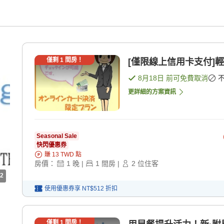
僅剩
1
間房！
[僅限線上信用卡支付]輕
8月18日
前可免費取消
更詳細的方案資訊
Seasonal Sale
快閃優惠券
賺
13
TWD
點
房價：
1
晚
|
1
間房
|
2
位住客
2
使用優惠券享
NT$512
折扣
僅剩
1
間房！