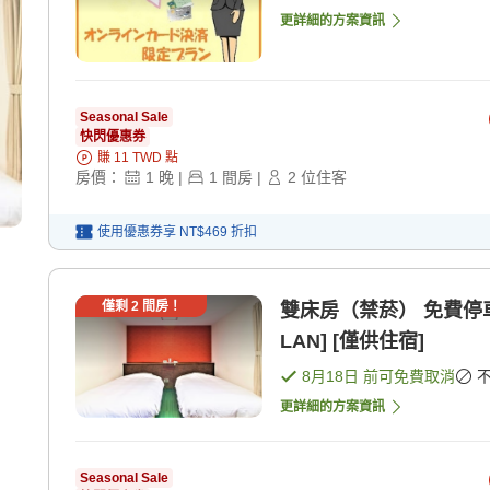
更詳細的方案資訊
Seasonal Sale
快閃優惠券
賺
11
TWD
點
房價：
1
晚
|
1
間房
|
2
位住客
使用優惠券享
NT$469
折扣
僅剩
2
間房！
雙床房（禁菸） 免費停車場
LAN] [僅供住宿]
8月18日
前可免費取消
更詳細的方案資訊
Seasonal Sale