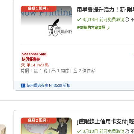
僅剩
1
間房！
用早餐提升活力！新·附早
8月18日
前可免費取消
更詳細的方案資訊
Seasonal Sale
快閃優惠券
賺
14
TWD
點
房價：
1
晚
|
1
間房
|
2
位住客
使用優惠券享
NT$538
折扣
僅剩
2
間房！
[僅限線上信用卡支付]輕
8月18日
前可免費取消