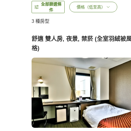
全部篩選條
價格（低至高）
件
3
種房型
舒適 雙人房, 夜景, 禁菸 (全室羽絨被
格)