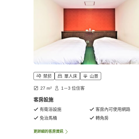
禁菸
單人床
山景
27 m²
1－3 位住客
客房設施
有衛浴設施
客房內可使用網路
免治馬桶
轉角房
更詳細的客房資訊