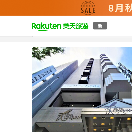
t
新
總覽
客房與方案
評語
特點
設施
o
p
P
a
g
e
_
s
e
a
r
c
h