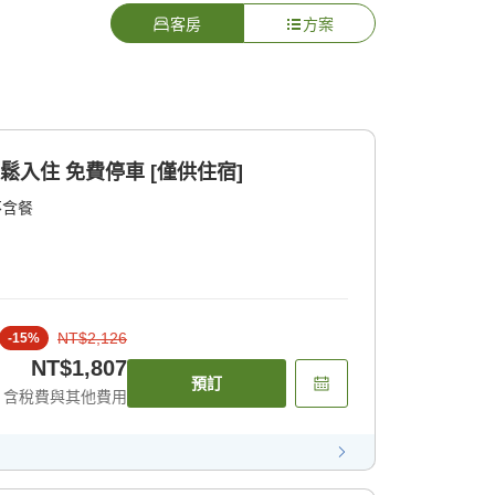
客房
方案
鬆入住 免費停車 [僅供住宿]
不含餐
NT$2,126
-
15
%
NT$1,807
預訂
含稅費與其他費用