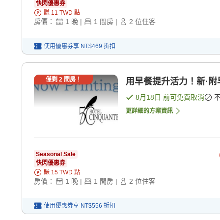
快閃優惠券
賺
11
TWD
點
房價：
1
晚
|
1
間房
|
2
位住客
使用優惠券享
NT$469
折扣
僅剩
2
間房！
用早餐提升活力！新·附早
8月18日
前可免費取消
更詳細的方案資訊
Seasonal Sale
快閃優惠券
賺
15
TWD
點
房價：
1
晚
|
1
間房
|
2
位住客
使用優惠券享
NT$556
折扣