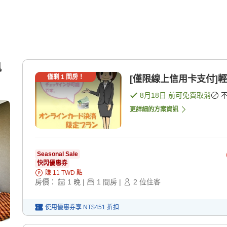
風
僅剩
1
間房！
[僅限線上信用卡支付]輕
8月18日
前可免費取消
更詳細的方案資訊
Seasonal Sale
快閃優惠券
賺
11
TWD
點
房價：
1
晚
|
1
間房
|
2
位住客
使用優惠券享
NT$451
折扣