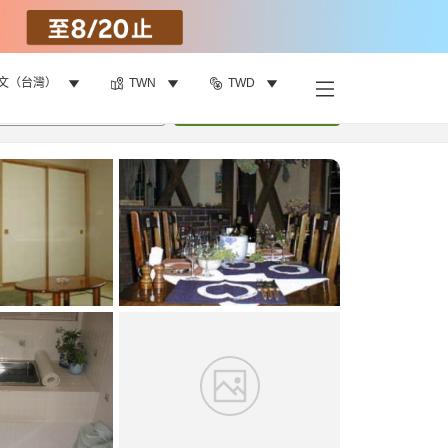
文（台灣）
TWN
TWD
找客房
•
1
間房
重新搜尋