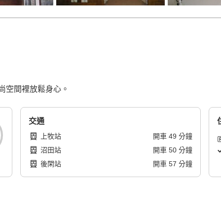
尚空間裡放鬆身心。
交通
上牧站
開車
49
分鐘
沼田站
開車
50
分鐘
後閑站
開車
57
分鐘