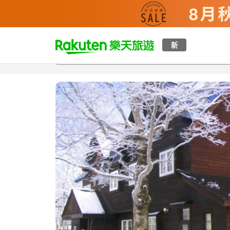
t
新
總覽
客房與方案
評語
設施
o
p
P
a
g
e
_
s
e
a
r
c
h